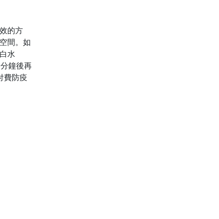
效的方
空間。如
白水
0分鐘後再
免付費防疫