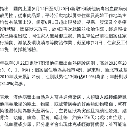
指出，國內上週(6月14日至6月20日)新增1例漢他病毒出血熱病
多歲男性，從事肉品業，平時活動地以屏東住家及高雄工作地為
均曾有鼠類出沒。個案6月1日起出現發燒、畏寒、腹瀉及全身
診所就醫，因症狀未改善，於4日再次就醫並收治住院，經通報
案已康復出院，同住家人無疑似症狀。衛生單位已前往個案住家
行捕鼠、滅鼠及環境消毒等防治作業，截至昨(22)日，住家及工
11隻，將採檢送驗。
年截至6月22日累計7例漢他病毒出血熱確診病例，高於2016至20
為3、0、1、0例)；個案居住地為高雄市4例、屏東縣、新北市及
2010年以來累計21例，性別以男性13例(佔61.9%)為多；年齡則
佔81.0%)為多。
表示，漢他病毒出血熱為人畜共通傳染病，人類吸入或接觸遭鼠
他病毒飛揚的塵土、物體，或被帶病毒的齧齒類動物咬傷，就有
染後潛伏期為數天至兩個月，主要症狀為突然且持續性發燒、結
背痛、頭痛、腹痛、厭食、嘔吐等，約第3至6天出現出血症狀
、低血壓或少尿，部分患者會出現休克或輕微腎病變，並可能進