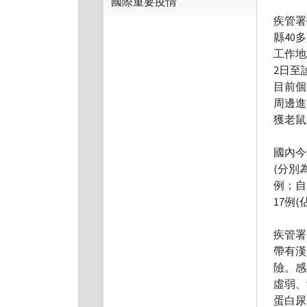
國際重要疫情
疾管署
縣40
工作地
2日至
目前個
周邊進
獲老鼠
國內今
(分別
例；自
17例(
疾管署
帶有漢
險。感
虛弱、
蛋白尿