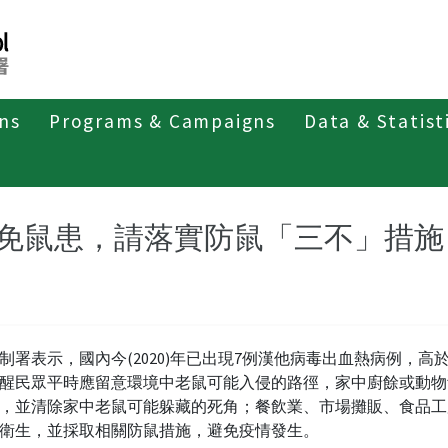
ons
Programs & Campaigns
Data & Statist
紹
第二類法定傳染病
漢他病毒症候群
最新消息及疫情訊
免鼠患，請落實防鼠「三不」措施
制署表示，國內今(2020)年已出現7例漢他病毒出血熱病例，高
醒民眾平時應留意環境中老鼠可能入侵的路徑，家中廚餘或動物
，並清除家中老鼠可能躲藏的死角；餐飲業、市場攤販、食品工
衛生，並採取相關防鼠措施，避免疫情發生。