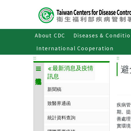
Center
block
ALT+C
About CDC
Diseases & Conditi
Home
傳染病與防疫專題
傳染病介
International Cooperation
:::
:::
避
最新消息及疫情
訊息
新聞稿
致醫界通函
疾病管
期。提
統計資料查詢
善處理
實環境