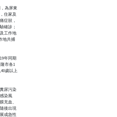
例，為屏東
主，住家及
痠痛症狀，
檢驗確診；
及工作地
作地共捕
19年同期
基隆市各1
以40歲以上
糞尿污染
感染風
膜充血、
，隨後出現
展成急性