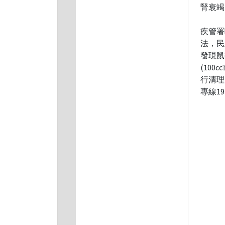
腎衰竭
疾管署
法，民
發現鼠
(10
行清理。
專線192