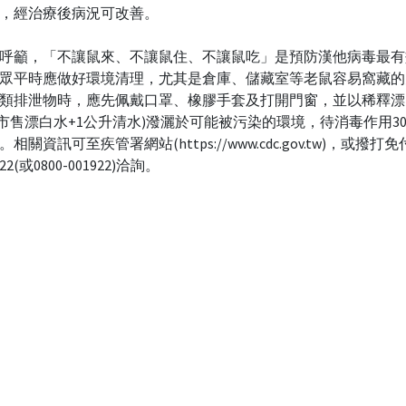
，經治療後病況可改善。
呼籲，「不讓鼠來、不讓鼠住、不讓鼠吃」是預防漢他病毒最有
眾平時應做好環境清理，尤其是倉庫、儲藏室等老鼠容易窩藏的
類排泄物時，應先佩戴口罩、橡膠手套及打開門窗，並以稀釋漂
0cc市售漂白水+1公升清水)潑灑於可能被污染的環境，待消毒作用3
相關資訊可至疾管署網站(https://www.cdc.gov.tw)，或撥打
2(或0800-001922)洽詢。