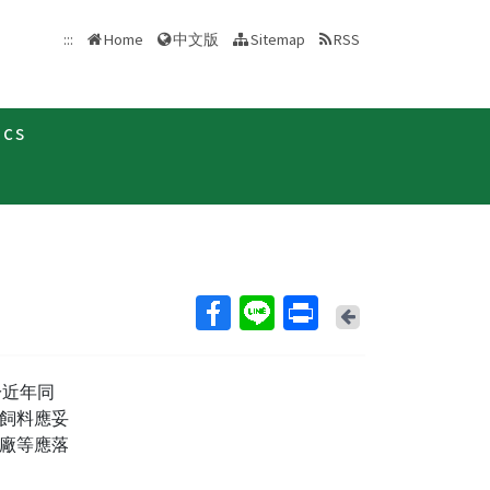
中文版
:::
Home
Sitemap
RSS
ics
息
新聞稿
Back
於近年同
飼料應妥
廠等應落