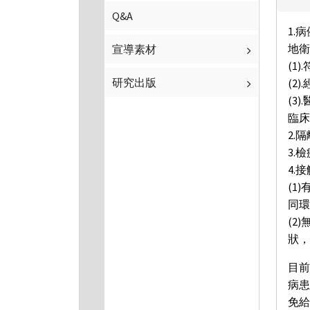
Q&A
1.
地衛
宣導素材
(1
研究出版
(2
(3
臨床
2.
3.
4.
(1
同環
(2
狀，
目
病
免給