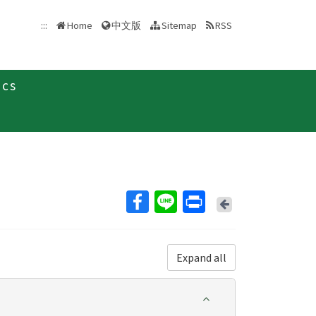
中文版
:::
Home
Sitemap
RSS
ics
Back
Expand all