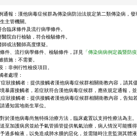
病例通報：漢他病毒症候群為傳染病防治法規定第二類傳染病，發
生主管機關。
).符合臨床條件及流行病學條件。
).經醫院自行檢驗，符合檢驗條件。
).醫師或法醫師高度懷疑。
條件、流行病學條件、檢驗條件，詳見
「傳染病病例定義暨防疫
隔離措施：不需要。
檢疫：非例行性檢疫項目。
接觸者處理：
)有症狀接觸者：提供接觸者漢他病毒症候群相關衛教內容，請其
境暴露接觸者，若症狀符合漢他病毒症候群，應依規定通報，並
)無症狀接觸者：提供接觸者漢他病毒症候群相關衛教內容，告知
請通知當地衛生單位。
前對於漢他病毒尚無特殊治療方法，臨床處置以支持性療法為主。
患送至加護病房並給予氣管插管提供氧氣治療，病人情況可能獲得
予過多輸液，以免造成肺水腫的惡化，並需隨時注意監測其體液