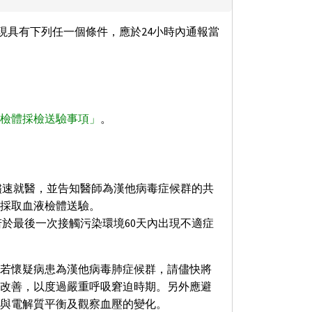
現具有下列任一個條件，應於24小時內通報當
檢體採檢送驗事項」
。
儘速就醫，並告知醫師為漢他病毒症候群的共
採取血液檢體送驗。
若於最後一次接觸污染環境60天內出現不適症
若懷疑病患為漢他病毒肺症候群，請儘快將
改善，以度過嚴重呼吸窘迫時期。另外應避
與電解質平衡及觀察血壓的變化。