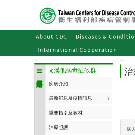
Center
block
ALT+C
About CDC
Diseases & Conditi
Home
傳染病與防疫專題
傳染病介紹
International Cooperation
:::
:::
治
漢他病毒症候群
疾病介紹
最新消息及疫情訊息
重要指引及教材
治療照護
病