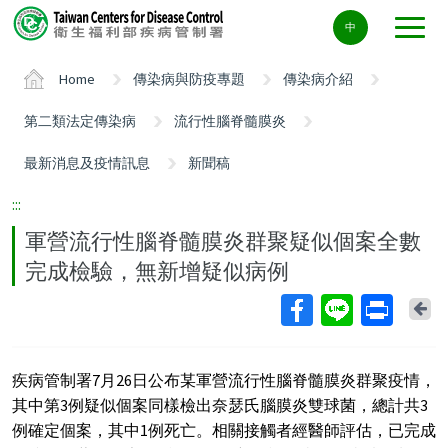
Center
中
block
ALT+C
Home
傳染病與防疫專題
傳染病介紹
第二類法定傳染病
流行性腦脊髓膜炎
最新消息及疫情訊息
新聞稿
:::
軍營流行性腦脊髓膜炎群聚疑似個案全數
完成檢驗，無新增疑似病例
Ba
疾病管制署7月26日公布某軍營流行性腦脊髓膜炎群聚疫情，
其中第3例疑似個案同樣檢出奈瑟氏腦膜炎雙球菌，總計共3
例確定個案，其中1例死亡。相關接觸者經醫師評估，已完成