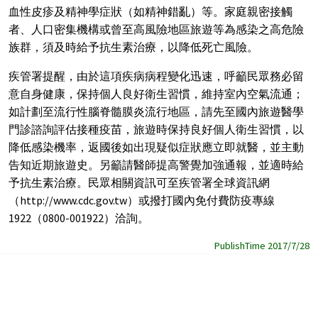
血性皮疹及精神學症狀（如精神錯亂）等。家庭親密接觸
者、人口密集機構或曾至高風險地區旅遊等為感染之高危險
族群，須及時給予抗生素治療，以降低死亡風險。
疾管署提醒，由於這項疾病病程變化迅速，呼籲民眾務必留
意自身健康，保持個人良好衛生習慣，維持室內空氣流通；
如計劃至流行性腦脊髓膜炎流行地區，請先至國內旅遊醫學
門診諮詢評估接種疫苗，旅遊時保持良好個人衛生習慣，以
降低感染機率，返國後如出現疑似症狀應立即就醫，並主動
告知近期旅遊史。另籲請醫師提高警覺加強通報，並適時給
予抗生素治療。民眾相關資訊可至疾管署全球資訊網
（http://www.cdc.gov.tw）或撥打國內免付費防疫專線
1922（0800-001922）洽詢。
PublishTime 2017/7/28