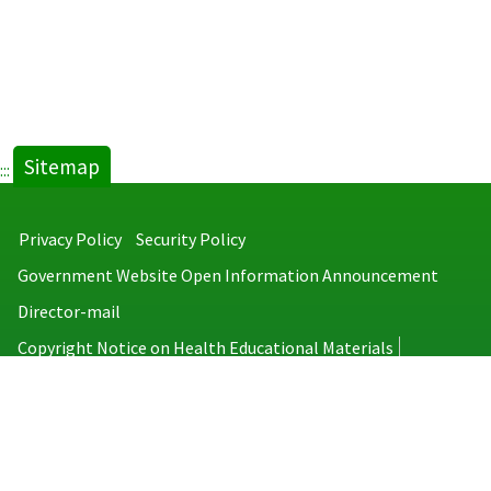
Sitemap
:::
Privacy Policy
Security Policy
Government Website Open Information Announcement
Director-mail
Copyright Notice on Health Educational Materials
Taiwan Centers for Disease Control
No.6, Linsen S. Rd., Jhongjheng District, Taipei City 100008, Taiwan
(R.O.C.)
MAP
TEL：886-2-2395-9825