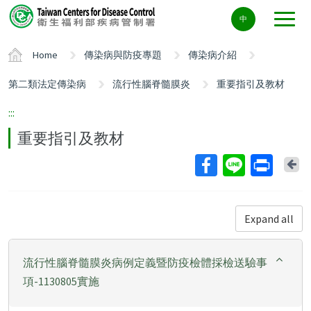
Center
中
block
ALT+C
Home
傳染病與防疫專題
傳染病介紹
第二類法定傳染病
流行性腦脊髓膜炎
重要指引及教材
:::
重要指引及教材
Ba
Expand all
流行性腦脊髓膜炎病例定義暨防疫檢體採檢送驗事
項-1130805實施