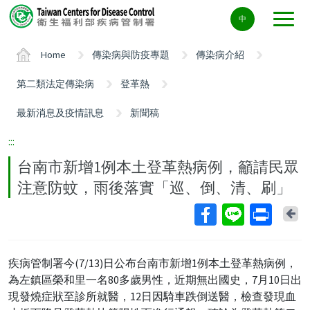
Center
中
block
ALT+C
Home
傳染病與防疫專題
傳染病介紹
第二類法定傳染病
登革熱
最新消息及疫情訊息
新聞稿
:::
台南市新增1例本土登革熱病例，籲請民眾
注意防蚊，雨後落實「巡、倒、清、刷」
Ba
疾病管制署今(7/13)日公布台南市新增1例本土登革熱病例，
為左鎮區榮和里一名80多歲男性，近期無出國史，7月10日出
現發燒症狀至診所就醫，12日因騎車跌倒送醫，檢查發現血