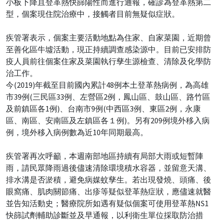
小板下降且登革熱快篩陽性而進行通報，確診為登革熱第二
型，個案現住院治療中，接觸者目前無疑似症狀。
疾管署表示，個案主要活動地點為住家、自家菜園，近期曾
至善化區牛墟活動，現正持續調查感染源中。目前已安排防
疫人員前往個案住家及菜園執行孳生源檢查、清除及化學防
治工作。
今(2019)年截至目前國內累計48例本土登革熱病例，為高雄
市39例(三民區33例、左營區2例，鳳山區、鼓山區、路竹區
及前鎮區各1例)、台南市9例(中西區3例、東區2例，永康
區、南區、安南區及左鎮區各１例)。另有209例境外移入病
例，境外移入病例數為近10年同期最高。
疾管署再次呼籲，本週南部地區持續有局部大雨或短暫陣
雨，請民眾降雨過後儘速清除環境積水容器，並留意天溝、
排水溝是否淤積，避免病媒蚊孳生。若出現發燒、頭痛、後
眼窩痛、肌肉關節痛、出疹等疑似登革熱症狀，應儘速就醫
並告知活動史；醫療院所如遇有疑似個案可使用登革熱NS1
快篩試劑輔助診斷並及早通報，以利衛生單位採取防治措