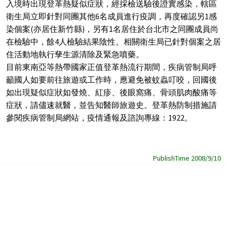
入境時出現登革熱疑似症狀，經採檢送驗後證實感染，轄區
衛生局立即針對同團其他6名成員進行疫調，再度確認另1感
染個案(亦居住新竹縣)，另有1名居住於台北市之同團成員尚
在檢驗中，餘4人檢驗結果陰性。相關衛生局已針對個案之居
住活動地執行孳生源清除及緊急噴藥。
目前東南亞等熱帶國家正值登革熱流行期間，疾病管制局呼
籲國人如要前往旅遊或工作時，應避免被蚊蟲叮咬，回國後
如出現疑似症狀如發燒、紅疹、後眼窩痛、骨頭肌肉酸痛等
症狀，請儘速就醫，並告知醫師旅遊史。登革熱防制措施請
參閱疾病管制局網站，疫情通報及諮詢專線：1922。
PublishTime 2008/9/10