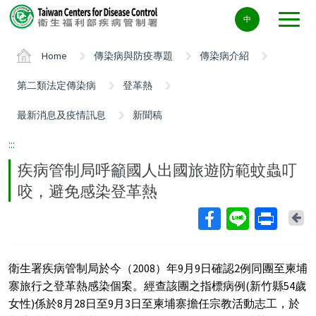
Center
中
block
ALT+C
Home
傳染病與防疫專題
傳染病介紹
第二類法定傳染病
登革熱
最新消息及疫情訊息
新聞稿
:::
疾病管制局呼籲國人出國旅遊防範蚊蟲叮
咬，避免感染登革熱
Ba
衛生署疾病管制局於今（2008）年9月9日確認2例同團至柬埔
寨旅行之登革熱感染個案。經查該團之指標病例(新竹縣54歲
女性)係於8月28日至9月3日至柬埔寨擔任宗教活動志工，於