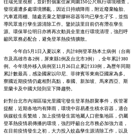
往瑞光里視察，並針對個案住家周圍
150
公尺執行環境稽查，
發現週遭多處環境髒亂，因近日持續降雨，附近廢棄輪胎、
汽車遮雨棚、隨處丟棄之塑膠杯容器等均已孳生孑孓，並指
導民眾進行孳生源清除工作。鑒於該里目前仍有潛在孳生
源。環保單位明日亦將再次動員全里進行環境清理，強烈呼
籲民眾務必配合，避免登革熱疫情擴散。
今年自
5
月
1
日入夏以來，共計
8
例登革熱本土病例（台南
市及高雄市各
2
例，屏東縣
1
例及台北市
3
例），全年累計
380
例。今年境外移入病例至
11
月
26
日止累計
333
例，為歷年同期
累計數最高，感染國家以印尼、菲律賓等東南亞國家為多。
寮國近期疫情仍處相對高點，泰國、新加坡、馬來西亞、斯
里蘭卡及中國大陸則呈下降趨勢。
針對台北市內湖區瑞光里國宅發生登革熱群聚事件，疾管署
提醒，近期各地均有降雨，環境中容易產生積水容器，適合
病媒蚊生長繁殖，加上疫情發生當地屬人口密集地區，仍屬
登革熱疫情易傳播的環境，強烈呼籲台北市務必加強力道，
在目前疫情發生之初，大力投入蚊蟲孳生源清除工作，以及