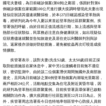
國宅夫妻檔，為日前確診個案
(
第
6
例
)
之鄰居，係因針對第
6
例確診個案住家範圍
100
公尺進行擴大疫調時發現此夫妻出現
疑似症狀請其儘速就醫採檢，於本
(27)
日確認感染登革熱病
毒，經研判此為今年入夏以來首起登革熱社區群聚案例。疾
管署強烈呼籲，由於目前正值流感流行期，加上流感與登革
熱部分症狀類似，民眾務必注意自身健康狀況，如出現疑似
症狀應儘速就醫並告知旅遊史及居住史以利醫師判別與診
治。返家後亦須做好防蚊措施，避免被蚊蟲再次叮咬造成疫
情擴散。
疾管署表示，該對夫妻
(
先生
52
歲、太太
50
歲
)
目前正採
取防蚊措施並在家休息中，家中另
1
位接觸者目前無不適症
狀，密切監測中。由於該二位個案潛伏期間無國外及南部旅
遊史，且同為日前確診之第
6
例登革熱個案內湖瑞光里鄰居，
兩戶相距
24
公尺，活動地點交集為住宅及附近黃昏市場，因
此研判為登革熱社區群聚案例。目前疾管署及環保署已啟動
相關防治作為，擴大疫調進行社區監測至
12
月
21
日為止。另
外，疾管署周志浩署長今日也特地率領區管中心防疫人員前