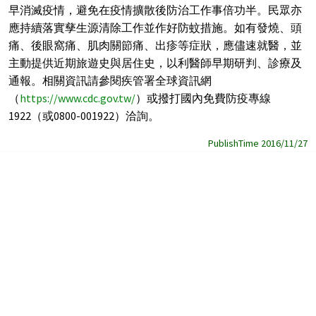
早消滅疫情，避免在疫情擴散後防治工作事倍功半。民眾亦
應持續落實孳生源清除工作並作好防蚊措施。如有發燒、頭
痛、後眼窩痛、肌肉關節痛、出疹等症狀，應儘速就醫，並
主動提供近期旅遊史與居住史，以利醫師早期研判、診療及
通報。相關資訊請參閱疾管署全球資訊網
（
https://www.cdc.gov.tw/
）或撥打國內免費防疫專線
1922
（或
0800-001922
）洽詢。
PublishTime 2016/11/27