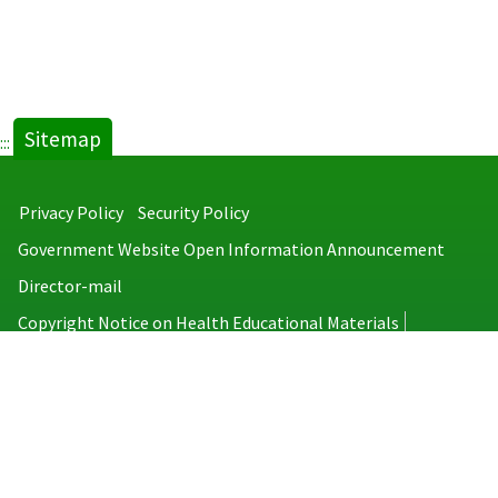
Sitemap
:::
Privacy Policy
Security Policy
Government Website Open Information Announcement
Director-mail
Copyright Notice on Health Educational Materials
Taiwan Centers for Disease Control
No.6, Linsen S. Rd., Jhongjheng District, Taipei City 100008, Taiwan
(R.O.C.)
MAP
TEL：886-2-2395-9825
Copyright © 2026 Taiwan Centers for Disease Control. All rights reserved.