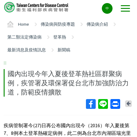
Center
中
block
ALT+C
Home
傳染病與防疫專題
傳染病介紹
第二類法定傳染病
登革熱
最新消息及疫情訊息
新聞稿
:::
國內出現今年入夏後登革熱社區群聚病
例，疾管署及環保署促台北市加強防治力
道，防範疫情擴散
Ba
疾病管制署今
(27)
日再公布國內出現今（
2016
）年入夏後第
7
、
8
例本土登革熱確定病例，此二例為台北市內湖區瑞光里