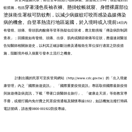
穿著淺色長袖衣褲、懸掛蚊帳就寢、身體裸露部位
蚊措施，包括
塗抹衛生署核可防蚊劑，以減少病媒蚊叮咬而感染蟲媒傳染
病的機會。自登革熱流行地區返國，於入境時或入境前
14
日內
有發燒、頭痛、骨頭肌肉酸痛等登革熱疑似症狀者，應主動填報「傳染病防制調
查表」；回國後如有發燒、頭痛、出疹、肌肉或關節痠痛等症狀，應儘速就醫並
告知醫師相關旅遊史，以利其正確診斷治療及通報衛生單位採行適當之防疫措
施，阻斷境外移入個案引發本土流行之機會。
計劃出國的民眾可至疾管局網站（
http://www.cdc.gov.tw
）的「出入境健
康管理」內之「國際旅遊資訊」、「國際重要疫情資訊」專區取得國際最新疫情
與旅遊傳染病資訊，下載「帶著口袋醫師去旅行」、「健康走天涯」等衛教宣導
手冊，或撥打國內免付費之民眾疫情通報及關懷專線
1922
，如話機無法撥打簡碼
電話號碼，請改撥
0800-001922
防疫專線。