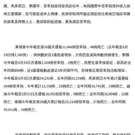
國、馬來西亞、寮國等，登革熱疫情皆高於往年，為我國歷年登革熱境外移入病
例主要國家，並可能造成本土傳播，疾病管制局呼籲近期欲前往東南亞地區等國
的旅客及商務人士，應採取防蚊措施，避免感染登革熱。
柬埔寨今年截至第
26
週共通報
11,666
例登革熱，
48
例死亡（去年截至
6
月
19
日僅
3,183
例），病例數於近
2
週急速增加，大雨恐造成病例數持續發生。寮國
今年截至
6
月
30
日共通報
1,638
例登革熱，
3
例死亡，與歷史基準值相近，卻高於去
年同期
899
例；近
4
週通報數超過近
5
年同期平均。菲律賓近期登革熱活動增加，
今年截至
6
月
9
日共通報
34,232
例，去年同期
32,238
例。馬來西亞今年第27週通報
364例登革熱，今年累計12,158例，25例死亡；去年同期10,741例，19例死亡。越
南今年截至5月31日共通報18,052例登革熱，9例死亡；去年同期16,004例，12例
死亡。泰國今年截至第28週共累計報告23,214例登革熱，27例死亡；去年同期
30,011例，19例死亡。
疾管局提醒民眾，前往登革熱流行地區探親、旅遊或工作時，務必做好防