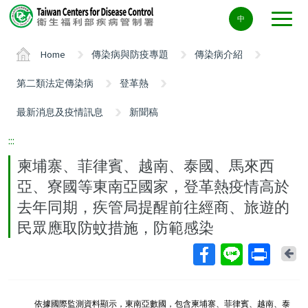
Center
中
block
ALT+C
Home
傳染病與防疫專題
傳染病介紹
第二類法定傳染病
登革熱
最新消息及疫情訊息
新聞稿
:::
柬埔寨、菲律賓、越南、泰國、馬來西
亞、寮國等東南亞國家，登革熱疫情高於
去年同期，疾管局提醒前往經商、旅遊的
民眾應取防蚊措施，防範感染
Ba
依據國際監測資料顯示，東南亞數國，包含柬埔寨、菲律賓、越南、泰