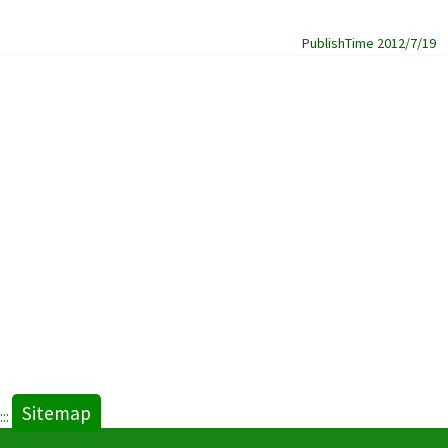
PublishTime 2012/7/19
Sitemap
:::