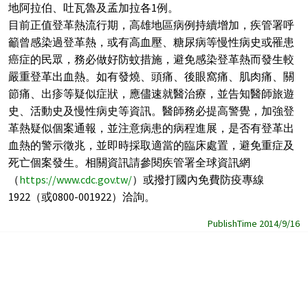
地阿拉伯、吐瓦魯及孟加拉各1例。
目前正值登革熱流行期，高雄地區病例持續增加，疾管署呼
籲曾感染過登革熱，或有高血壓、糖尿病等慢性病史或罹患
癌症的民眾，務必做好防蚊措施，避免感染登革熱而發生較
嚴重登革出血熱。如有發燒、頭痛、後眼窩痛、肌肉痛、關
節痛、出疹等疑似症狀，應儘速就醫治療，並告知醫師旅遊
史、活動史及慢性病史等資訊。醫師務必提高警覺，加強登
革熱疑似個案通報，並注意病患的病程進展，是否有登革出
血熱的警示徵兆，並即時採取適當的臨床處置，避免重症及
死亡個案發生。相關資訊請參閱疾管署全球資訊網
（
https://www.cdc.gov.tw/
）或撥打國內免費防疫專線
1922（或0800-001922）洽詢。
PublishTime 2014/9/16