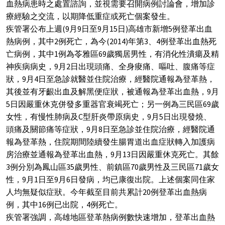
血熱病患時之處置諮詢，並視需要召開病例討論會，增加診
療經驗之交流，以期降低重症或死亡個案發生。
疾管署公布上週(9月9日至9月15日)高雄市新增5例登革出血
熱病例，其中2例死亡，為今(2014)年第3、4例登革出血熱死
亡病例，其中1例為苓雅區69歲獨居男性，有消化性潰瘍及精
神疾病病史，9月2日出現頭痛、全身痠痛、嘔吐、腹痛等症
狀，9月4日至急診就醫並住院治療，經醫院通報為登革熱，
其後並有牙齦出血及解黑便症狀，被通報為登革出血熱，9月
5日因嚴重休克併發多重器官衰竭死亡；另一例為三民區69歲
女性，有慢性肺病及C型肝炎帶原病史，9月5日出現發燒、
頭痛及關節痛等症狀，9月8日至急診並住院治療，經醫院通
報為登革熱，住院期間陸續發生腸胃道出血症狀轉入加護病
房治療並通報為登革出血熱，9月13日因嚴重休克死亡。其餘
3例分別為鳳山區35歲男性、前鎮區70歲男性及三民區71歲女
性，9月1日至9月6日發病，均已康復出院。上述個案同住家
人均無疑似症狀。今年截至目前共累計20例登革出血熱病
例，其中16例已出院，4例死亡。
疾管署強調，高雄地區登革熱病例數快速增加，登革出血熱