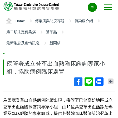
Center
中
block
ALT+C
Home
傳染病與防疫專題
傳染病介紹
第二類法定傳染病
登革熱
最新消息及疫情訊息
新聞稿
:::
疾管署成立登革出血熱臨床諮詢專家小
組，協助病例臨床處置
Ba
為因應登革出血熱病例陸續出現，疾管署已於高雄地區成立
登革出血熱臨床諮詢專家小組，由10位具登革出血熱診治專
業及臨床經驗的專家組成，提供各醫院臨床醫師診治登革出