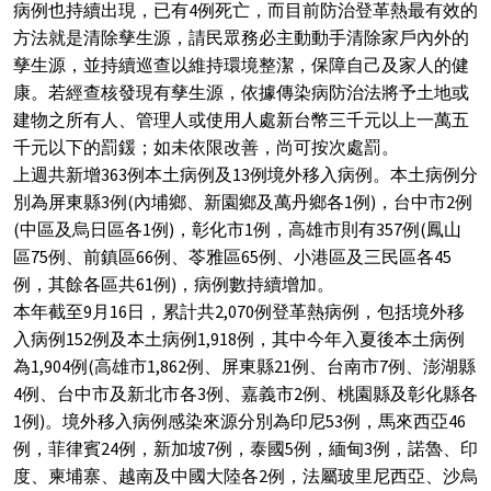
病例也持續出現，已有4例死亡，而目前防治登革熱最有效的
方法就是清除孳生源，請民眾務必主動動手清除家戶內外的
孳生源，並持續巡查以維持環境整潔，保障自己及家人的健
康。若經查核發現有孳生源，依據傳染病防治法將予土地或
建物之所有人、管理人或使用人處新台幣三千元以上一萬五
千元以下的罰鍰；如未依限改善，尚可按次處罰。
上週共新增363例本土病例及13例境外移入病例。本土病例分
別為屏東縣3例(內埔鄉、新園鄉及萬丹鄉各1例)，台中市2例
(中區及烏日區各1例)，彰化市1例，高雄市則有357例(鳳山
區75例、前鎮區66例、苓雅區65例、小港區及三民區各45
例，其餘各區共61例)，病例數持續增加。
本年截至9月16日，累計共2,070例登革熱病例，包括境外移
入病例152例及本土病例1,918例，其中今年入夏後本土病例
為1,904例(高雄市1,862例、屏東縣21例、台南市7例、澎湖縣
4例、台中市及新北市各3例、嘉義市2例、桃園縣及彰化縣各
1例)。境外移入病例感染來源分別為印尼53例，馬來西亞46
例，菲律賓24例，新加坡7例，泰國5例，緬甸3例，諾魯、印
度、柬埔寨、越南及中國大陸各2例，法屬玻里尼西亞、沙烏