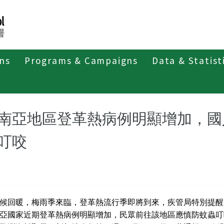
ons
Programs & Campaigns
Data & Statist
紹
第二類法定傳染病
登革熱
最新消息及疫情訊息
南亞地區登革熱病例明顯增加，國
叮咬
候回暖，梅雨季來臨，登革熱流行季即將到來，疾管局特別提醒
亞國家近期登革熱病例明顯增加，民眾前往該地區應慎防蚊蟲叮