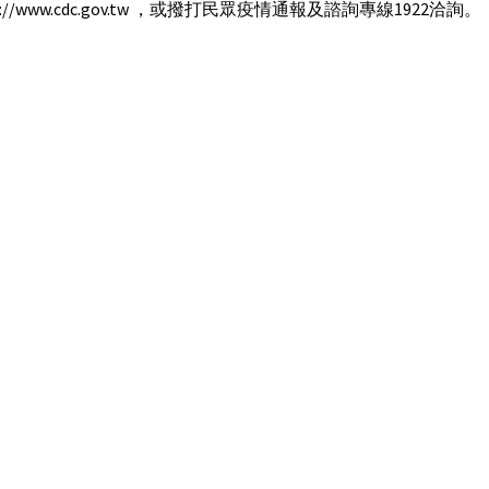
p://www.cdc.gov.tw ，或撥打民眾疫情通報及諮詢專線1922洽詢。