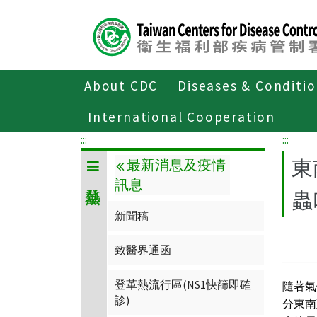
Center
block
ALT+C
About CDC
Diseases & Conditi
Home
傳染病與防疫專題
傳染病介
International Cooperation
:::
:::
東
最新消息及疫情
訊息
蟲
新聞稿
致醫界通函
登革熱流行區(NS1快篩即確
隨著氣
診)
分東南