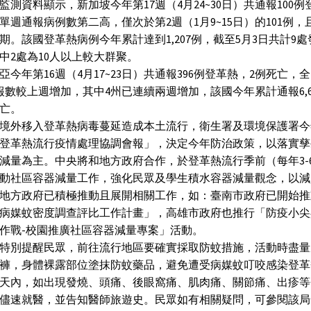
監測資料顯示，新加坡今年第17週（4月24~30日）共通報100例
單週通報病例數第二高，僅次於第2週（1月9~15日）的101例，
期。該國登革熱病例今年累計達到1,207例，截至5月3日共計9
中2處為10人以上較大群聚。
亞今年第16週（4月17~23日）共通報396例登革熱，2例死亡，全
報數較上週增加，其中4州已連續兩週增加，該國今年累計通報6,6
死亡。
境外移入登革熱病毒蔓延造成本土流行，衛生署及環境保護署今
登革熱流行疫情處理協調會報」，決定今年防治政策，以落實孳
減量為主。中央將和地方政府合作，於登革熱流行季前（每年3-
動社區容器減量工作，強化民眾及學生積水容器減量觀念，以減
地方政府已積極推動且展開相關工作，如：臺南市政府已開始推
病媒蚊密度調查評比工作計畫」，高雄市政府也推行「防疫小尖
作戰-校園推廣社區容器減量專案」活動。
特別提醒民眾，前往流行地區要確實採取防蚊措施，活動時盡量
褲，身體裸露部位塗抹防蚊藥品，避免遭受病媒蚊叮咬感染登革
4天內，如出現發燒、頭痛、後眼窩痛、肌肉痛、關節痛、出疹
儘速就醫，並告知醫師旅遊史。民眾如有相關疑問，可參閱該局