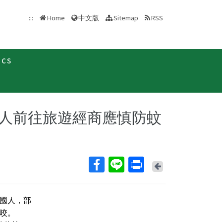
中文版
:::
Home
Sitemap
RSS
ics
新聞稿
人前往旅遊經商應慎防蚊
Back
國人，部
咬。