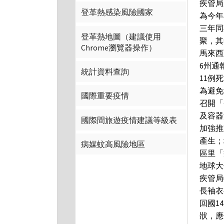
疾管局
登革熱感染風險國家
為今年
三年同
登革熱地圖（建議使用
聚，其
Chrome瀏覽器操作）
馬來西
6州通
統計資料查詢
11例
為避免
國際重要疫情
召開「
及容器
國際間旅遊疫情建議等級表
加強推
產生；
病媒蚊高風險地區
區里「
地球大
疾管局
長袖衣
回國1
狀，應