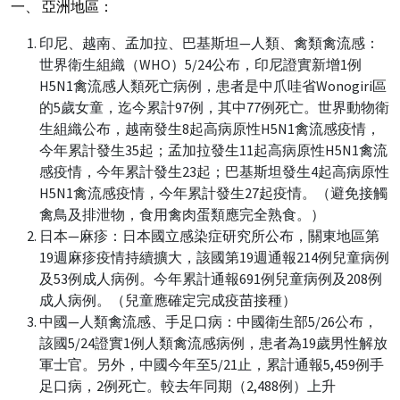
一、 亞洲地區：
印尼、越南、孟加拉、巴基斯坦—人類、禽類禽流感：
世界衛生組織（WHO）5/24公布，印尼證實新增1例
H5N1禽流感人類死亡病例，患者是中爪哇省Wonogiri區
的5歲女童，迄今累計97例，其中77例死亡。世界動物衛
生組織公布，越南發生8起高病原性H5N1禽流感疫情，
今年累計發生35起；孟加拉發生11起高病原性H5N1禽流
感疫情，今年累計發生23起；巴基斯坦發生4起高病原性
H5N1禽流感疫情，今年累計發生27起疫情。（避免接觸
禽鳥及排泄物，食用禽肉蛋類應完全熟食。）
日本—麻疹：日本國立感染症研究所公布，關東地區第
19週麻疹疫情持續擴大，該國第19週通報214例兒童病例
及53例成人病例。今年累計通報691例兒童病例及208例
成人病例。（兒童應確定完成疫苗接種）
中國—人類禽流感、手足口病：中國衛生部5/26公布，
該國5/24證實1例人類禽流感病例，患者為19歲男性解放
軍士官。另外，中國今年至5/21止，累計通報5,459例手
足口病，2例死亡。較去年同期（2,488例）上升