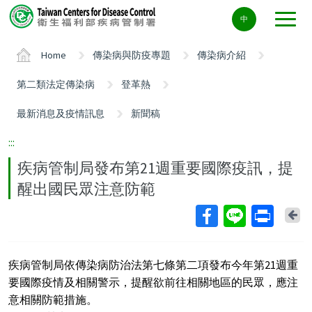
Center
中
block
ALT+C
Home
傳染病與防疫專題
傳染病介紹
第二類法定傳染病
登革熱
最新消息及疫情訊息
新聞稿
:::
疾病管制局發布第21週重要國際疫訊，提
醒出國民眾注意防範
Ba
疾病管制局依傳染病防治法第七條第二項發布今年第21週重
要國際疫情及相關警示，提醒欲前往相關地區的民眾，應注
意相關防範措施。