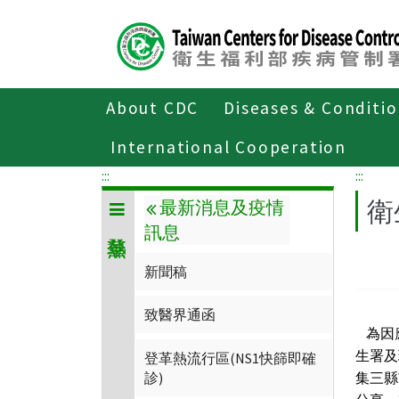
Center
block
ALT+C
About CDC
Diseases & Conditi
Home
傳染病與防疫專題
傳染病介
International Cooperation
:::
:::
衛
最新消息及疫情
訊息
新聞稿
致醫界通函
為因
生署及
登革熱流行區(NS1快篩即確
診)
集三縣