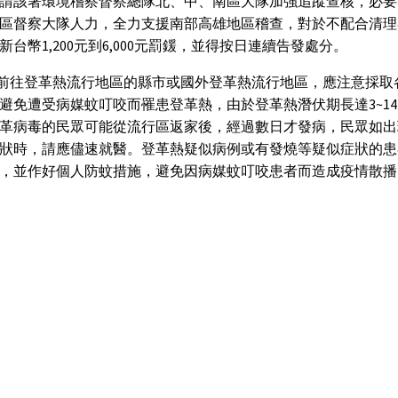
請該署環境稽察督察總隊北、中、南區大隊加強追蹤查核，必要
區督察大隊人力，全力支援南部高雄地區稽查，對於不配合清理
新台幣1,200元到6,000元罰鍰，並得按日連續告發處分。
前往登革熱流行地區的縣市或國外登革熱流行地區，應注意採取
避免遭受病媒蚊叮咬而罹患登革熱，由於登革熱潛伏期長達3~1
革病毒的民眾可能從流行區返家後，經過數日才發病，民眾如出
狀時，請應儘速就醫。登革熱疑似病例或有發燒等疑似症狀的患
，並作好個人防蚊措施，避免因病媒蚊叮咬患者而造成疫情散播