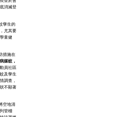
長並於會
底消滅登
蚊孳生的
，尤其要
學童健
防措施在
病媒蚊，
動員社區
蚊及孳生
情調查，
狀不顯著
將空地清
列管稽