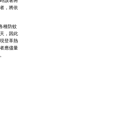
時該署將
者，將依
各種防蚊
4天，因此
現登革熱
者應儘量
。