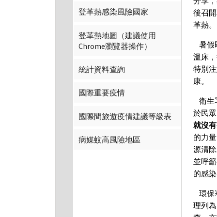
分享，
登革熱感染風險國家
後召開
革熱。
登革熱地圖（建議使用
暑假
Chrome瀏覽器操作）
溫床，
特別注
統計資料查詢
康。
國際重要疫情
衛生
於民眾
國際間旅遊疫情建議等級表
就沒有
的力量
病媒蚊高風險地區
源清除
並呼籲
的感染
環保
理列為