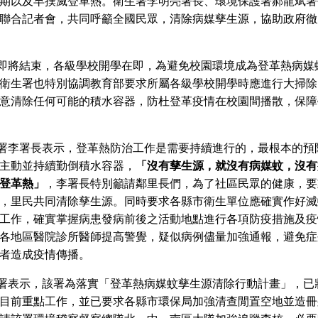
期以及早撲滅登革熱。衛生署李明亮署長、環境保護署郝龍斌署
聯合記者會，共同呼籲全國民眾，清除病媒孳生源，協助政府徹
即將結束，各級學校開學在即，為避免校園環境成為登革熱病媒
衛生署也特別協調教育部要求所屬各級學校開學時應進行大掃除
意清除任何可能的積水容器，防杜登革疫情在校園間播散，保障
署李署長表示，登革熱防治工作是需要持續進行的，最根本的預
主動並持續勤倒積水容器，
「沒有孳生源，就沒有病媒蚊，沒有
登革熱」
，李署長特別籲請鄰里長們，為了社區民眾的健康，要
，里民共同清除孳生源。同時要求各縣市衛生單位應確實作好滅
工作，確實掌握病患發病前後之活動地點進行各項防疫措施及疫
各地區醫院診所醫師提高警覺，疑似病例儘量加強通報，避免症
者造成疫情傳播。
署表示，該署為落實「登革熱病媒蚊孳生源清除行動計畫」，已
目前重點工作，並已要求各縣市環保局加強清查閒置空地並造冊