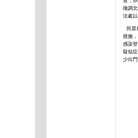
查，亦
徵調北
法處以
民眾
措施，
感染登
疑似症
少出門