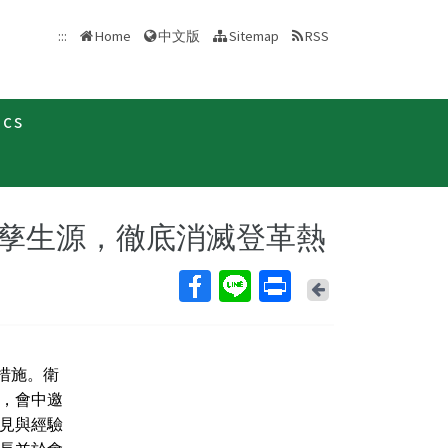
中文版
:::
Home
Sitemap
RSS
ics
新聞稿
孳生源，徹底消滅登革熱
Back
措施。衛
，會中邀
見與經驗