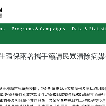
ons
Programs & Campaigns
Data & Statist
紹
第二類法定傳染病
登革熱
最新消息及疫情訊息
生環保兩署攜手籲請民眾清除病媒
應高雄縣市登革熱疫情，並針對屏東縣境零星病例及早採取因應
環境保護署特別將本次衛生環保機關聯繫會報移師高雄地區舉行
市首長及相關單位共同與會，希望於會中就目前工作現況交換意