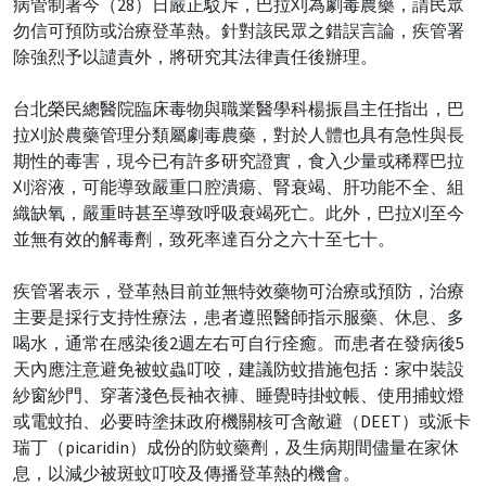
病管制署今（28）日嚴正駁斥，巴拉刈為劇毒農藥，請民眾
勿信可預防或治療登革熱。針對該民眾之錯誤言論，疾管署
除強烈予以譴責外，將研究其法律責任後辦理。
台北榮民總醫院臨床毒物與職業醫學科楊振昌主任指出，巴
拉刈於農藥管理分類屬劇毒農藥，對於人體也具有急性與長
期性的毒害，現今已有許多研究證實，食入少量或稀釋巴拉
刈溶液，可能導致嚴重口腔潰瘍、腎衰竭、肝功能不全、組
織缺氧，嚴重時甚至導致呼吸衰竭死亡。此外，巴拉刈至今
並無有效的解毒劑，致死率達百分之六十至七十。
疾管署表示，登革熱目前並無特效藥物可治療或預防，治療
主要是採行支持性療法，患者遵照醫師指示服藥、休息、多
喝水，通常在感染後2週左右可自行痊癒。而患者在發病後5
天內應注意避免被蚊蟲叮咬，建議防蚊措施包括：家中裝設
紗窗紗門、穿著淺色長袖衣褲、睡覺時掛蚊帳、使用捕蚊燈
或電蚊拍、必要時塗抹政府機關核可含敵避（DEET）或派卡
瑞丁（picaridin）成份的防蚊藥劑，及生病期間儘量在家休
息，以減少被斑蚊叮咬及傳播登革熱的機會。