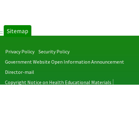
Sitemap
:::
Privacy Policy
Security Policy
Government Website Open Information Announcement
Director-mail
Copyright Notice on Health Educational Materials
Taiwan Centers for Disease Control
No.6, Linsen S. Rd., Jhongjheng District, Taipei City 100008, Taiwan
(R.O.C.)
MAP
TEL：886-2-2395-9825
Copyright © 2026 Taiwan Centers for Disease Control. All rights reserved.