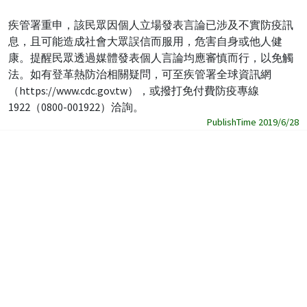
疾管署重申，該民眾因個人立場發表言論已涉及不實防疫訊
息，且可能造成社會大眾誤信而服用，危害自身或他人健
康。提醒民眾透過媒體發表個人言論均應審慎而行，以免觸
法。如有登革熱防治相關疑問，可至疾管署全球資訊網
（https://www.cdc.gov.tw），或撥打免付費防疫專線
1922（0800-001922）洽詢。
PublishTime 2019/6/28