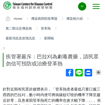
Center
中
block
ALT+C
Home
傳染病與防疫專題
傳染病介紹
第二類法定傳染病
登革熱
最新消息及疫情訊息
新聞稿
:::
疾管署嚴斥：巴拉刈為劇毒農藥，請民眾
勿信可預防或治療登革熱
Ba
針對近期有民眾於媒體表示，「登革熱患者最低只要口服三
西西的巴拉刈，數小時內便可將病媒蚊叮咬的機率下降至趨
近於零，且患者因登革熱死亡的機率也會大幅下降….」。疾