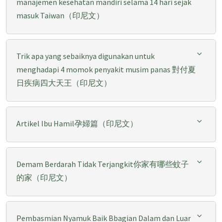
manajemen kesehatan mandiri selama 14 hari sejak
masuk Taiwan（印尼文）
Trik apa yang sebaiknya digunakan untuk
menghadapi 4 momok penyakit musim panas 對付夏
日疾病四大天王（印尼文）
Artikel Ibu Hamil孕婦篇（印尼文）
Demam Berdarah Tidak Terjangkit你家有哪些蚊子
的家（印尼文）
Pembasmian Nyamuk Baik Bbagian Dalam dan Luar