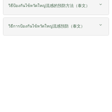
วิธีป้องกันไข้หวัดใหญ่流感的預防方法（泰文）
วิธีการป้องกันไข้หวัดใหญ่流感預防（泰文）