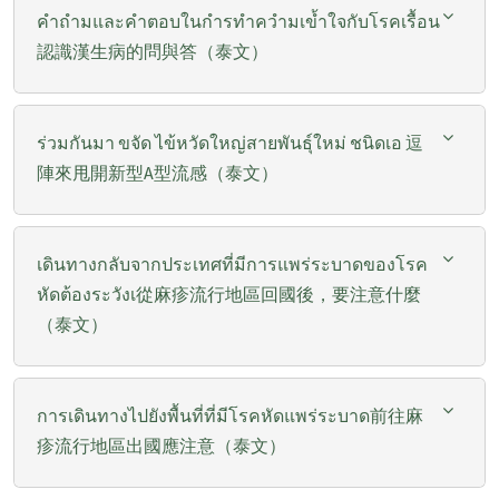
คำถำมและคำตอบในกำรทำควำมเข้ำใจกับโรคเรื้อน
認識漢生病的問與答（泰文）
ร่วมกันมา ขจัด ไข้หวัดใหญ่สายพันธุ์ใหม่ ชนิดเอ 逗
陣來甩開新型A型流感（泰文）
เดินทางกลับจากประเทศที่มีการแพร่ระบาดของโรค
หัดต้องระวังเ從麻疹流行地區回國後，要注意什麼
（泰文）
การเดินทางไปยังพื้นที่ที่มีโรคหัดแพร่ระบาด前往麻
疹流行地區出國應注意（泰文）