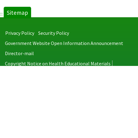
Sitemap
:::
Privacy Policy
Security Policy
Government Website Open Information Announcement
Director-mail
Copyright Notice on Health Educational Materials
Taiwan Centers for Disease Control
No.6, Linsen S. Rd., Jhongjheng District, Taipei City 100008, Taiwan
(R.O.C.)
MAP
TEL：886-2-2395-9825
Copyright © 2026 Taiwan Centers for Disease Control. All rights reserved.