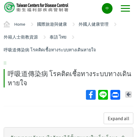
Center
中
block
ALT+C
Home
國際旅遊與健康
外國人健康管理
外籍人士衛教資源
泰語 ไทย
呼吸道傳染病 โรคติดเชื้อทางระบบทางเดินหายใจ
:::
呼吸道傳染病 โรคติดเชื้อทางระบบทางเดิน
หายใจ
Ba
Expand all