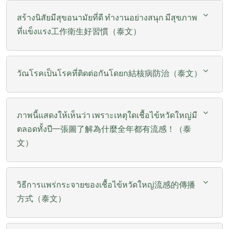
สร้างนิสัยมีสุขอนามัยที่ดี ทำงานอย่างสนุก มีสุขภาพ
ที่แข็งแรง工作衛生好習慣（泰文）
วัณโรคเป็นโรคที่ติดต่อกันโดยก結核病防治（泰文）
ภาพนี้แสดงให้เห็นว่า เพราะเหตุใดเชื้อไข้หวัดใหญ่มี
ตลอดทั้งปี一張圖了解為什麼全年都有流感！（泰
文）
วิธีการแพร่กระจายของเชื้อไข้หวัดใหญ่流感的傳播
方式（泰文）