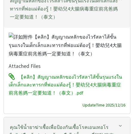
สัญญาณหลักของไวรัสลาไส้ขั้นรุนแรงในเด็กเล็กและ
ทารกที่พ่อแม่ต้องรู้！嬰幼兒4大腸病毒重症前兆爸媽
一定要知道！（泰文）
Attached Files
【คลิก】สัญญาณหลักของไวรัสลาไส้ขั้นรุนแรงใน
เด็กเล็กและทารกที่พ่อแม่ต้องรู้！嬰幼兒4大腸病毒重症
前兆爸媽一定要知道！（泰文）.pdf
UpdateTime 2025/12/16
คุณใช้น้ำยาฆ่าเชื้อเพื่อป้องกันเชื้อโรคเอนเทอโร