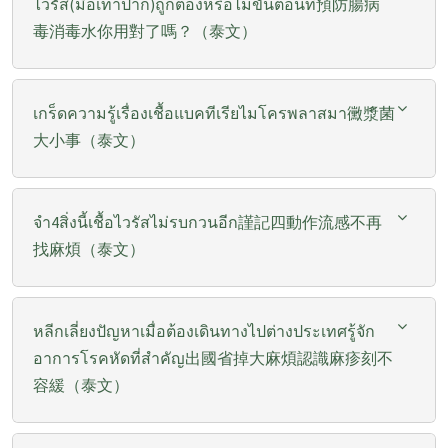
ไวรัส(มือเท้าปาก)ถูกต้องหรือไม่ขั้นตอนที่預防腸病
毒消毒水你用對了嗎？（泰文）
เกร็ดความรู้เรื่องเชื้อแบคทีเรียไมโครพลาสมา黴漿菌
大小事（泰文）
จำ4สิ่งนี้เชื้อไวรัสไม่รบกวนอีก謹記四動作流感不再
找麻煩（泰文）
หลีกเลี่ยงปัญหาเมื่อต้องเดินทางไปต่างประเทศรู้จัก
อาการโรคหัดที่สำคัญ出國省掉大麻煩認識麻疹刻不
容緩（泰文）