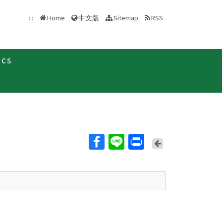
中文版
:::
Home
Sitemap
RSS
ics
Back