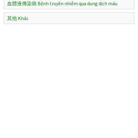
血體液傳染病 Bệnh truyền nhiễm qua dung dịch máu
其他 Khác