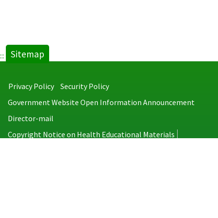
Sitemap
:::
Privacy Policy
Security Policy
Government Website Open Information Announcement
Director-mail
Copyright Notice on Health Educational Materials
Taiwan Centers for Disease Control
No.6, Linsen S. Rd., Jhongjheng District, Taipei City 100008, Taiwan
(R.O.C.)
MAP
TEL：886-2-2395-9825
Copyright © 2026 Taiwan Centers for Disease Control. All rights reserved.