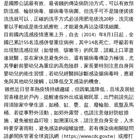
是國際公認最有效、最省錢的傳染病防治方式，可以有效預
防流感、輪狀病毒、腸病毒等病菌。但洗手可不是隨便搓搓
洗洗就可以，正確的洗手方式必須用肥皂搓洗20秒，洗完後
要以手帕或是衛生紙擦乾，才能避免再沾染環境細菌。
目前國內流感疫情逐漸上升，自去（2014）年8月1日起，全
國已累計55名流感併發重症病例，其中14名死亡。呼籲若有
出現類流感症狀（如發燒、咳嗽等）的民眾，請戴上口罩盡
速就醫，並在家休息避免外出。還有腸病毒傳染力極強，尤
其學齡前嬰幼兒為重症的高危險群，家長要特別注意自身與
嬰幼兒的衛生習慣，若幼兒經醫師診斷感染腸病毒時，應避
免與其他幼兒接觸，以降低交叉感染的機會。
雖然近日登革熱疫情持續趨緩，但因氣溫降低，且埃及斑蚊
習喜棲息於戶內，提醒連假外出或返鄉民眾，出門前請先記
得清除家中孳生源，如桶、缸、甕、盆、廢輪胎、底盤及馬
桶。若從事野外活動，如郊外露營，也請注意做好防蚊措
施，避免被蚊蟲叮咬；如溯溪玩水，請注意自身安全，入水
時要穿著雨鞋，避免感染鉤端螺旋體。若有傳染病相關疑問
請參閱疾管署全球資訊網（https://www.cdc.gov.tw）或撥打