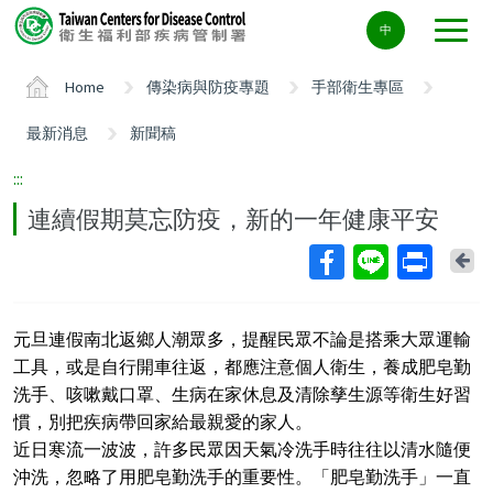
Center
中
block
ALT+C
Home
傳染病與防疫專題
手部衛生專區
最新消息
新聞稿
:::
連續假期莫忘防疫，新的一年健康平安
Ba
元旦連假南北返鄉人潮眾多，提醒民眾不論是搭乘大眾運輸
工具，或是自行開車往返，都應注意個人衛生，養成肥皂勤
洗手、咳嗽戴口罩、生病在家休息及清除孳生源等衛生好習
慣，別把疾病帶回家給最親愛的家人。
近日寒流一波波，許多民眾因天氣冷洗手時往往以清水隨便
沖洗，忽略了用肥皂勤洗手的重要性。「肥皂勤洗手」一直