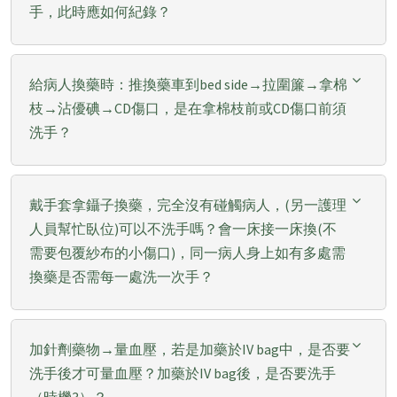
手，此時應如何紀錄？
給病人換藥時：推換藥車到bed side→拉圍簾→拿棉
枝→沾優碘→CD傷口，是在拿棉枝前或CD傷口前須
洗手？
戴手套拿鑷子換藥，完全沒有碰觸病人，(另一護理
人員幫忙臥位)可以不洗手嗎？會一床接一床換(不
需要包覆紗布的小傷口)，同一病人身上如有多處需
換藥是否需每一處洗一次手？
加針劑藥物→量血壓，若是加藥於IV bag中，是否要
洗手後才可量血壓？加藥於IV bag後，是否要洗手
（時機3）？