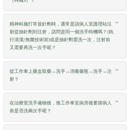
精神科施打常規針劑時，通常是請病人至護理站注
射從抽針劑到注射，請問是同一個洗手時機嗎？(執
行清潔/無菌技術前)或是抽針劑需洗一次，注射前
又需要再洗一次手呢？
從工作車上藥盒取藥→洗手→消毒藥瓶→洗手→注
射？
在治療室洗手備物後，推工作車至病房後要摸病人
前是否洗兩次手呢？