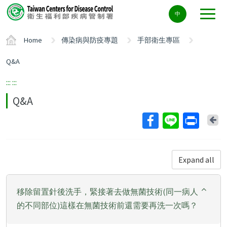
Center
中
block
ALT+C
Home
傳染病與防疫專題
手部衛生專區
Q&A
:::
:::
Q&A
Ba
Expand all
移除留置針後洗手，緊接著去做無菌技術(同一病人
的不同部位)這樣在無菌技術前還需要再洗一次嗎？