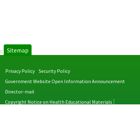
Sitemap
:::
Privacy Policy
Security Policy
Government Website Open Information Announcement
Director-mail
Copyright Notice on Health Educational Materials
Taiwan Centers for Disease Control
No.6, Linsen S. Rd., Jhongjheng District, Taipei City 100008, Taiwan
(R.O.C.)
MAP