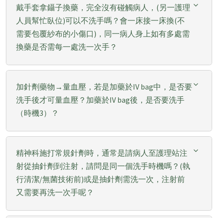
戴手套拿鑷子換藥，完全沒有碰觸病人，(另一護理
人員幫忙臥位)可以不洗手嗎？會一床接一床換(不
需要包覆紗布的小傷口)，同一病人身上如有多處需
換藥是否需每一處洗一次手？
加針劑藥物→量血壓，若是加藥於IV bag中，是否要
洗手後才可量血壓？加藥於IV bag後，是否要洗手
（時機3）？
精神科施打常規針劑時，通常是請病人至護理站注
射從抽針劑到注射，請問是同一個洗手時機嗎？(執
行清潔/無菌技術前)或是抽針劑需洗一次，注射前
又需要再洗一次手呢？