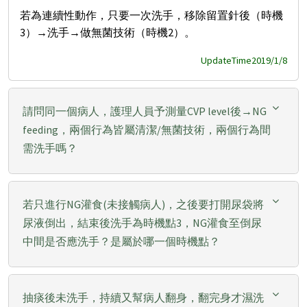
若為連續性動作，只要一次洗手，移除留置針後（時機
3）→洗手→做無菌技術（時機2）。
UpdateTime2019/1/8
請問同一個病人，護理人員予測量CVP level後→NG
feeding，兩個行為皆屬清潔/無菌技術，兩個行為間
需洗手嗎？
若只進行NG灌食(未接觸病人)，之後要打開尿袋將
尿液倒出，結束後洗手為時機點3，NG灌食至倒尿
中間是否應洗手？是屬於哪一個時機點？
抽痰後未洗手，持續又幫病人翻身，翻完身才濕洗