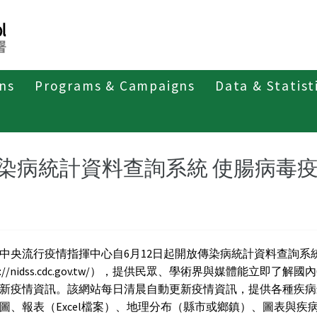
ons
Programs & Campaigns
Data & Statist
紹
第五類法定傳染病
伊波拉病毒感染
最新消息及疫情訊
染病統計資料查詢系統 使腸病毒
中央流行疫情指揮中心自6月12日起開放傳染病統計資料查詢系
p://nidss.cdc.gov.tw/），提供民眾、學術界與媒體能立即了解國
新疫情資訊。該網站每日清晨自動更新疫情資訊，提供各種疾病
圖、報表（Excel檔案）、地理分布（縣市或鄉鎮）、圖表與疾