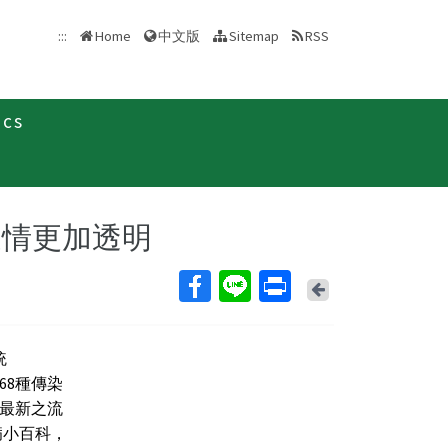
中文版
:::
Home
Sitemap
RSS
ics
息
新聞稿
疫情更加透明
Back
統
內68種傳染
最新之流
病小百科，