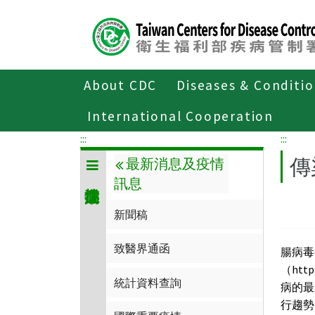
Center
block
ALT+C
About CDC
Diseases & Conditi
Home
傳染病與防疫專題
傳染病介
International Cooperation
:::
:::
傳
最新消息及疫情
訊息
新聞稿
致醫界通函
腸病毒
（htt
統計資料查詢
病的最
行趨勢