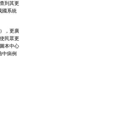
能查到其更
我國系統
次），更廣
使民眾更
圖本中心
驗中病例