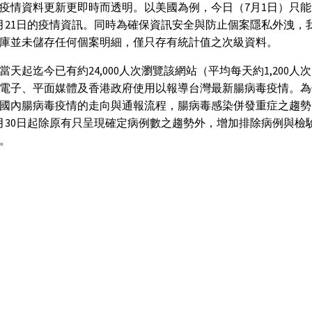
疫情資料更新更即時而透明。以美國為例，今日（7月1日）只
月21日的疫情資訊。同時為確保資訊安全與防止個案隱私外洩，
庫並未儲存任何個案明細，僅只存有統計值之次級資料。
當天起迄今已有約24,000人次瀏覽該網站（平均每天約1,200人
電子、平面媒體及香港政府使用以報導台灣最新腸病毒疫情。為
國內腸病毒疫情的走向與通報流程，腸病毒感染併發重症之趨勢
月30日起除原有只呈現確定病例數之趨勢外，增加排除病例與檢
。