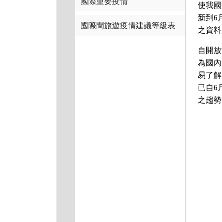
國際重要疫情
使我國
新到6
國際間旅遊疫情建議等級表
之資料
自開放
為國內
易了解
已自6
之趨勢