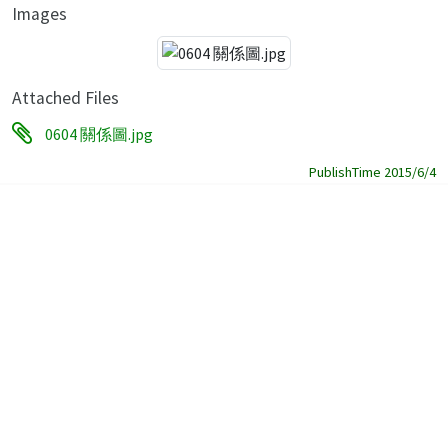
Images
Attached Files
0604 關係圖.jpg
PublishTime 2015/6/4