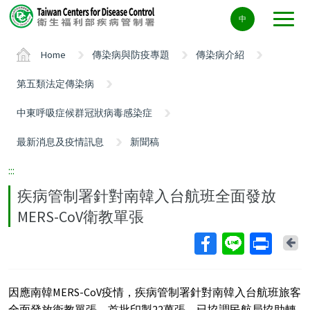
Center
中
block
ALT+C
Home
傳染病與防疫專題
傳染病介紹
第五類法定傳染病
中東呼吸症候群冠狀病毒感染症
最新消息及疫情訊息
新聞稿
:::
疾病管制署針對南韓入台航班全面發放
MERS-CoV衛教單張
Ba
因應南韓MERS-CoV疫情，疾病管制署針對南韓入台航班旅客
全面發放衛教單張，首批印製22萬張，已協調民航局協助轉