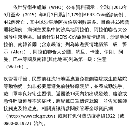
依世界衛生組織（WHO）公布資料顯示，全球自2012年
9月至今（2015）年6月3日累計1,179例MERS-CoV確診病例，
442例死亡，其中以沙烏地阿拉伯病例數最多。目前共25國曾
通報病例，病例主要集中於沙烏地阿拉伯、阿拉伯聯合大公
國等中東地區。目前針對MERS-CoV旅遊疫情建議，沙烏地阿
拉伯、南韓首爾（含京畿道）列為旅遊疫情建議第二級：警
示（Alert），阿拉伯聯合大公國、約旦、卡達、伊朗、阿
曼、巴林等國及南韓(其他地區)列為第一級：注意
（Watch）。
疾管署呼籲，民眾前往流行地區應避免接觸駱駝或生飲駱駝
等動物奶，如非必要應避免前往醫療院所，並養成勤洗手、
戴口罩等良好衛生習慣。返國後14天內如出現發燒、腹瀉或
急性呼吸道等不適症狀，應配戴口罩儘速就醫，並告知醫師
接觸史及旅遊史。相關資訊請參閱疾管署全球資訊網
（http://www.cdc.gov.tw）或撥打免付費防疫專線1922（或
0800-001922）洽詢。