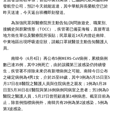
發航空公司，預計今天就能送達，其中華航與長榮航空已於
昨天送達，今天返台班機即刻發送。
為加強民眾與醫療院所主動告知/詢問旅遊史、職業別、
接觸史與群聚情形（TOCC），疾管署已備妥海報，直接寄送
地方衛生單位及醫療院所張貼；民眾最近14天內曾赴南韓、
中東地區出現呼吸道症狀，請戴口罩就醫並主動告知醫護人
員。
南韓今（6月4日）再公布5例MERS-CoV病例，累積病例
數已達35例，其中2例死亡，由於該國第三波感染仍持續發
生，疾管署不排除未來仍有新增病例之可能。南韓今日公布
之確定病例為4男1女，介於25至69歲，其中3例為5月15日至5
月17日在B醫院之醫護人員與住院病患之親友；1例為5月28
日至5月30日在E醫院與第16例病例同病室之患者；另1例為D
醫院之醫護人員，5月27日曾照顧過第14例病患。截至目前為
止，除首例指標病例外，南韓共有29例為第2波感染，5例為
第3波感染。