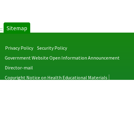
Sitemap
:::
Privacy Policy
Security Policy
Government Website Open Information Announcement
Director-mail
Copyright Notice on Health Educational Materials
Taiwan Centers for Disease Control
No.6, Linsen S. Rd., Jhongjheng District, Taipei City 100008, Taiwan
(R.O.C.)
MAP
TEL：886-2-2395-9825
Copyright © 2026 Taiwan Centers for Disease Control. All rights reserved.