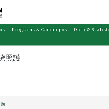
ons
Programs & Campaigns
Data & Statist
第五類法定傳染病
中東呼吸症候群冠狀病毒感染症
治療
療照護
染期