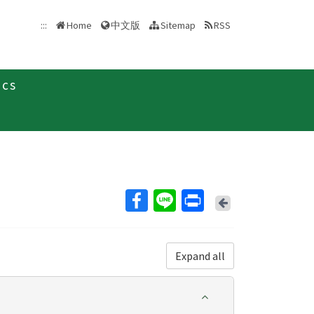
中文版
:::
Home
Sitemap
RSS
ics
照護
Back
Expand all