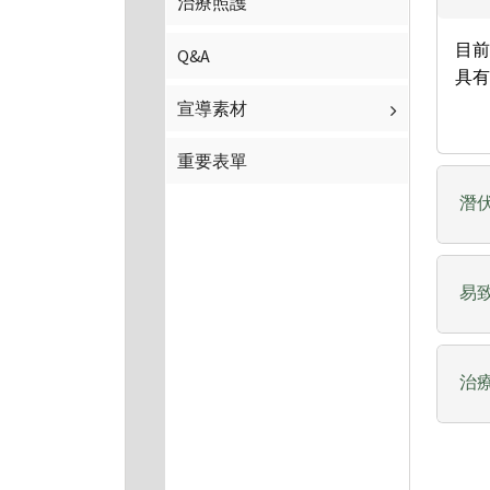
治療照護
目
Q&A
具有
宣導素材
重要表單
潛
易
治