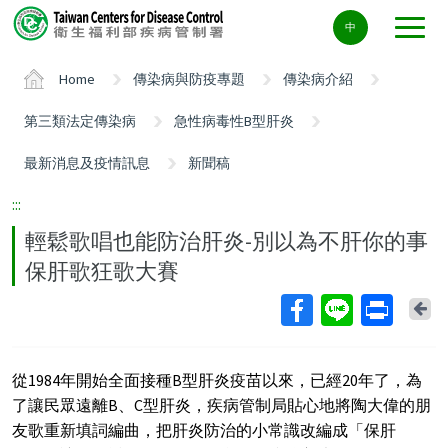
Center
中
block
ALT+C
Home
傳染病與防疫專題
傳染病介紹
第三類法定傳染病
急性病毒性B型肝炎
最新消息及疫情訊息
新聞稿
:::
輕鬆歌唱也能防治肝炎-別以為不肝你的事
保肝歌狂歌大賽
Ba
從1984年開始全面接種B型肝炎疫苗以來，已經20年了，為
了讓民眾遠離B、C型肝炎，疾病管制局貼心地將陶大偉的朋
友歌重新填詞編曲，把肝炎防治的小常識改編成「保肝