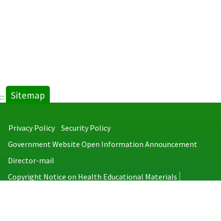
Sitemap
:::
Privacy Policy
Security Policy
Government Website Open Information Announcement
Director-mail
Copyright Notice on Health Educational Materials
Taiwan Centers for Disease Control
No.6, Linsen S. Rd., Jhongjheng District, Taipei City 100008, Taiwan