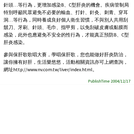
針頭…等行為，更增加感染B、C型肝炎的機會。疾病管制局
特別呼籲民眾避免不必要的輸血、打針、針灸、刺青、穿耳
洞…等行為，同時養成良好個人衛生習慣，不與別人共用刮
鬍刀、牙刷、針頭、毛巾、指甲剪，以免刮破皮膚或黏膜而
感染，此外也應避免不安全的性行為，才能真正預防B、C型
肝炎感染。
參與保肝歌歌唱大賽，學唱保肝歌，您也能做好肝炎防治，
讓你擁有好肝，生活樂悠悠，活動相關資訊亦可上網查詢，
網址http://www.nv.com.tw/liver/index.html。
PublishTime 2004/12/17