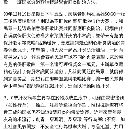
歌」，讓民眾透過歌唱輕鬆學會肝炎防治方法。
93年12月19日星期日下午五點，疾病管制局在高雄SOGO一樓
三多路廣場舉辦「別以為不肝你的事 狂歌PARTY大賽」，和
民眾一起透過創意保肝歌比賽共同響應肝炎防治。現場由代
言玩偶保肝大使教導大家預防肝炎的小常識，並帶來有趣的
保肝歌示範教唱?活動暖身，更邀請到幾位關心肝炎防治的青
春偶像丸子、李聖傑，和大家一起為肝炎防治加油，一同向
肝炎SAY NO！報名參賽的民眾可以不同的創意表現，來詮釋
有趣的保肝歌曲，第一名還可獲得獎金一萬元。主辦單位還
精心設計了保肝常識問答遊戲，凡答對問題的民眾，就能得
到驚喜獎品，期望藉由趣味遊戲與歌唱比賽，讓一般民眾與
青少年族群都能輕鬆認識肝炎，進而以行動防治肝炎。
B、C型肝炎病毒主要存在於體液或血液中，可經由親密接觸
（如性行為）、輸血、注射等途徑而傳染，惟根據調查有將
近三成的民眾仍不知道B型肝炎的傳染途徑。近年來青年朋
友為追求流行，刺青、穿耳洞、及穿環..等行為層出不窮，加
上社會風氣開放，不安全性行為機率大增，毒品氾濫、共用