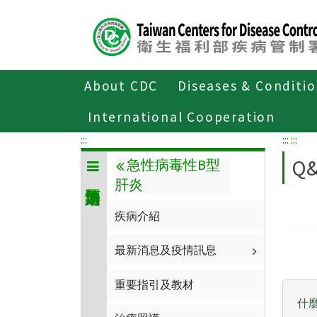
Center
block
ALT+C
About CDC
Diseases & Conditi
Home
傳染病與防疫專題
傳染病介紹
International Cooperation
:::
:::
:::
Q
急性病毒性B型
肝炎
疾病介紹
最新消息及疫情訊息
重要指引及教材
什