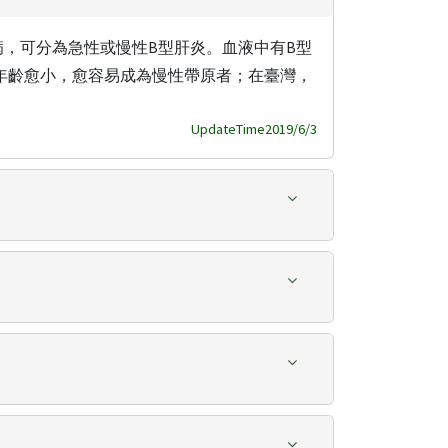
病，可分為急性或慢性B型肝炎。血液中有B型
者年齡愈小，愈容易成為慢性帶原者；在臺灣，
UpdateTime2019/6/3