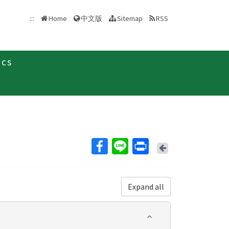
中文版
:::
Home
Sitemap
RSS
ics
Back
Expand all