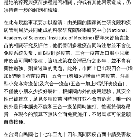
是她的猝死與疫苗接種是否相關，抑或有其他因素造成，仍
須待進一步的解剖和檢驗。
在此有幾點事項要加以釐清：由美國的國家衛生研究院和疾
病管制局所共同組成的科學研究院醫學研究中心(National
Academy of Sciences’ Institute of Medicine) 歷年來皆負責疫
苗的相關研究及評估，他們聲明多種疫苗同時注射並不會使
免疫系統失常，而B型肝炎疫苗、三合一疫苗及口服小兒麻
痺疫苗可同時接種，這項政策在台灣已行之多年，並不會有
藥性過強、劑量過重的問題。此外，市面上已出現四合一(增
加b型嗜血桿菌疫苗)、五合一(增加b型嗜血桿菌疫苗、注射
型小兒麻痺疫苗)及六合一疫苗(五合一加上B型肝炎疫苗)，
不僅使小朋友少挨好幾針，根據國內外的使用經驗，其安全
性已被建立，足見多種疫苗同時施打並不會有危害，唯一的
例外是日本腦炎不能和三合一疫苗同時施打。惟礙於價格昂
貴，在現今的預算下無法全面免費施打，不過民眾可依意願
自費接種。
在台灣自民國七十七年至九十四年底間因疫苗而申請受害救