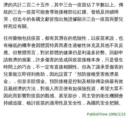
濟的共計二百二十五件，其中三合一疫苗佔了半數以上。傳
統的三合一疫苗可能會導致接種部位紅腫、發燒及持續啼
哭，但迄今的各國文獻皆指出無證據顯示三合一疫苗與嬰兒
猝死症有關。
任何藥物包括疫苗，都有其潛在的危險性，以疫苗來說，也
有極低的機率會因體質特異而產生過敏性休克及其他不良反
應。但整體而言，對於群體的健康仍是利遠多於弊。回顧申
請救濟的個案，許多傷害的造成與疫苗接種本身，只是發生
時間上的巧合，不一定有直接相關性。但為了讓承受傷害的
兒童能立即得到救助，因此設置了「預防接種受害救濟基
金」，但並非賠償金。預防接種是控制及根除傳染病最有效
且最經濟的方法，對個人而言便有如保險投資，希望大眾不
因此而影響對疫苗的觀感、甚至卻步，而主管的衛生機關會
持續追蹤、檢討疫苗的適用性及安全性，為國民安全把關。
PublishTime 2006/2/23