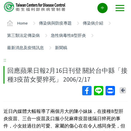
Center
中
block
ALT+C
Home
傳染病與防疫專題
傳染病介紹
第三類法定傳染病
急性病毒性B型肝炎
最新消息及疫情訊息
新聞稿
:::
回應蘋果日報2月16日刊登 關於台中縣「接
種3疫苗女嬰猝死」 2006/2/17
Ba
近日內媒體大幅報導了兩個月大的陳小妹妹，在接種B型肝
炎疫苗、三合一疫苗及口服小兒麻痺疫苗後隔日猝死的事
件，小女娃過往的可愛、家屬的傷心在在令人感同身受，但