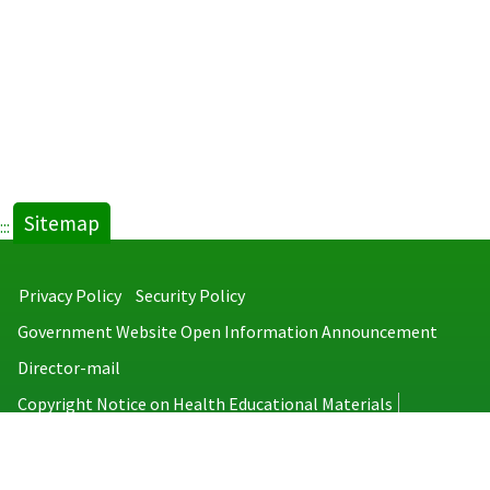
Sitemap
:::
Privacy Policy
Security Policy
Government Website Open Information Announcement
Director-mail
Copyright Notice on Health Educational Materials
Taiwan Centers for Disease Control
No.6, Linsen S. Rd., Jhongjheng District, Taipei City 100008, Taiwan