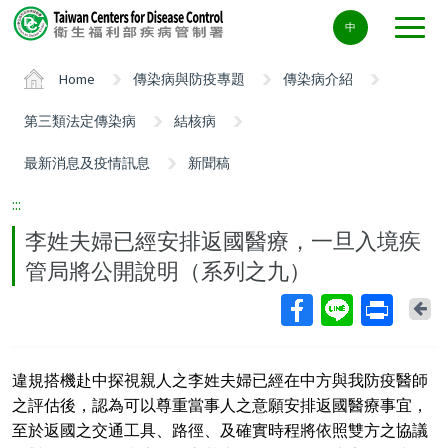
Center
中
block
ALT+C
Home
傳染病與防疫專題
傳染病介紹
第三類法定傳染病
結核病
最新消息及疫情訊息
新聞稿
:::
李姓夫婦已經安排返國醫療，一旦入境疾
管局將公開說明（系列之九）
Ba
違規搭機赴中探視親人之李姓夫婦已經在中方與我防疫醫師
之評估後，認為可以尊重當事人之意願安排返國醫療事宜，
至於返國之交通工具、路徑、及確實時程將依照雙方之協議