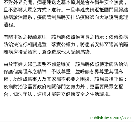
不對外界公開。病患運送之基本原則是會在衛生安全無虞，
且不影響大眾之方式下進行。一旦李姓夫婦返抵國門回歸結
核病診治體系，疾病管制局將安排防疫醫師向大眾說明處理
過程。
有關本案之後續處理，該局將依照侯署長之指示：依傳染病
防治法進行相關處置，落實公權力，將患者安排至適當的隔
離病房接受治療，避免造成他人受到感染。
由於李姓夫婦已表明不願意曝光，該局將依照傳染病防治法
保護個案隱私之精神，予以尊重；並呼籲各界尊重其隱私
權，勿造成當事人及其家屬不必要之困擾。該局最後呼籲：
疫病防治除需要政府相關部門之努力外，更需要民眾之配
合，知法守法，這樣才能建立健康安全之生活環境。
PublishTime 2007/7/29