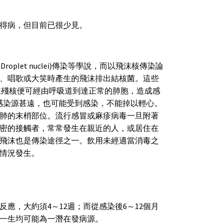
得病，但目前已很少見。
roplet nuclei)傳染等學說，而以飛沫核傳染論
、唱歌或大笑時產生的飛沫排出結核菌。這些
沫殘核便可經由呼吸道到達正常的肺胞，造成感
即使離開感染源甚遠，也可能受到感染，不能掉以輕心。
肺的末梢部位。流行感冒或麻疹病毒一旦附著
密的接觸者，常常發生在親近的人，或居住在
飛沫也是傳染途徑之一。飲用未經適當消毒之
情況發生。
應，大約須4～12週；而從感染後6～12個月
一生均可能為一潛在發病源。