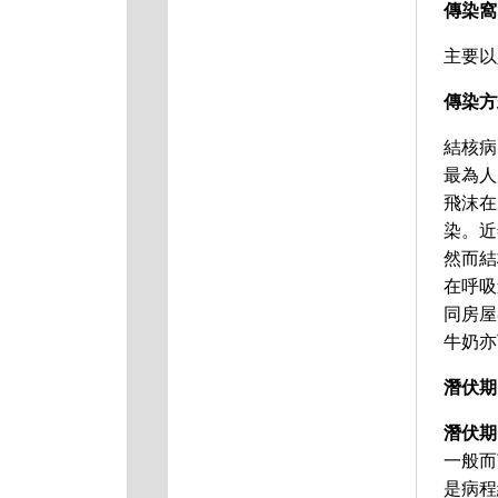
傳染窩
主要以
傳染方
結核病的
最為人
飛沫在
染。近
然而結
在呼吸
同房屋
牛奶亦
潛伏期
潛伏期（I
一般而
是病程