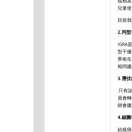
或相當劑
兒童使
目前我
2. 丙
IGR
型干擾
界衛生
相同建
3. 潛
只有診
員會轉
師會建
4. 細
結核病