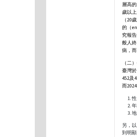
層高的
歲以上
（20
的（e
究報告
般人終
病，而
（二）
臺灣於
452
而20
性
年
地
另，以
到明顯