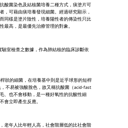
抗酸菌染色及結核菌培養二種方式，痰塗片可
者，可藉由痰培養發現細菌。經過研究顯示，
而同樣是塗片陰性，培養陽性者的傳染性只比
性最高，是最優先治療管理的對象。
實驗室檢查之數據，作為肺結核的臨床診斷依
略帶彎曲而呈桿狀的細菌，在培養基中則是近乎球形的短桿
色，不易被強酸脫色，故又稱抗酸菌（acid-fast
不具鞭毛、也不會移動，是一種好氧性的抗酸性細
不會立即產生反應。
，老年人比年輕人高，社會階層低的比社會階