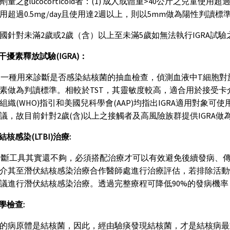
量之glucocorticoid者：(1) 成人或體重>40公斤之兒童使用超
用超過0.5mg/day且使用達2週以上，則以5mm做為陽性判讀標
國針對未滿2歲或2歲（含）以上至未滿5歲如無法執行IGRA試
型干擾素釋放試驗(IGRA)：
A是一種用來診斷是否感染結核菌的抽血檢查，偵測血液中T細胞
素做為判讀標準。相較於TST，其靈敏度較高，適合用於接受
組織(WHO)指引和美國兒科學會(AAP)均指出IGRA適用對象
議，故目前針對2歲(含)以上之接觸者及高風險族群提供IGRA
伏結核感染(LTBI)治療:
斷工具其實還不夠，必須搭配治療才可以有效避免後續發病、
介其至潛伏結核感染治療合作醫師處進行治療評估，若排除活動
議進行潛伏結核感染治療。透過完整療程可降低90%的發病機
菌學檢查:
的病原體是結核菌，因此，經由驗痰發現結核菌，才是結核病最