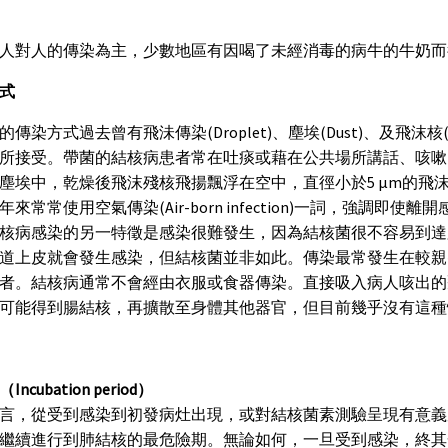
人對人的傳染為主，少數地區有因喝了未經消毒的病牛的牛奶而
式
傳染方式過去曾有飛沬傳染(Droplet)、塵埃(Dust)、及飛沫核(D
所接受。帶菌的結核病患者常在吐痰或藉在公共場所講話、咳嗽
塵埃中，乾燥後飛沫殘核飛揚飄浮在空中，直徑小於5 μm的飛
年來常常使用空氣傳染(Air-born infection)一詞，強調
核病感染的另一特徵是感染很難發生，因為結核菌很不容易到達
道上皮就會發生感染，但結核菌並非如此。傳染最常發生在較親
者。結核病通常不會經由衣服或食器傳染。直接吸入病人咳出的
可能得到腸結核，再擴散至身體其他器官，但目前幾乎沒有這種
ncubation period）
言，從受到感染到初發病灶出現，或對結核菌素測驗呈現有意義反
繼續進行到肺結核的最危險期。無論如何，一旦受到感染，終其