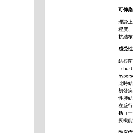
可傳染期（
理論上
程度、
抗結核
感受性
結核菌
（host
hype
此時結
初發病
性肺結
在盛行
括（一
疫機能
臨床症