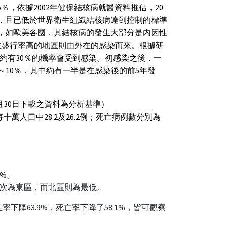
5％，依據2002年健保結核病就醫資料推估，20
勢，且已低於世界衛生組織結核病達到控制的標準
家，如歐美各國，其結核病的發生大部分是內因性
之，在盛行率高的地區則由外在的感染而來。根據研
約有30％的機率會受到感染。初感染之後，一
為5～10％，其中約有一半是在感染後的前5年發
30日下載之資料為分析基準）
為每十萬人口中28.2及26.2例；死亡病例數分別為
%。
次為東區，而北區則為最低。
生率下降63.9%，死亡率下降了58.1%，皆可觀察