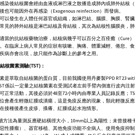
感染後結核菌會經由血液或淋巴液之散播造成肺內或肺外結核（
也可能因外在再感染（Exogenous reinfection）而發病。
可以發生在人體任何器官或組織，如淋巴結、腦膜、胸膜、腎臟
常見的肺外結核是淋巴結核及骨結核，其次為結核性腦膜炎，肺
適當的抗結核藥物治療，結核病幾乎可以百分之百痊癒（Cure
。在臨床上病人常見的症狀有咳嗽、胸痛、體重減輕、倦怠、食
疾病亦會出現，故只能作為診斷上的參考之用。
膚結核菌素測驗(TST)：
是萃取自結核菌的蛋白質，目前我國使用丹麥製PPD RT23 with Tween 80，
TST係以一定量之結核菌素在受測試者左前手臂內側進行皮內注
可正常活動，其後必須於48至72小時內由專業人員記錄反應；T
位會產生輕微紅腫或潰瘍，這是免疫反應的現象，類此輕微反應
在接種後產生皮疹、搔癢、紅腫或起水泡情形。
判讀方法為量測反應硬結橫徑大小，10mm以上為陽性；未曾接
惡性腫瘤）、器官移植、其他免疫功能不全病人、使用免疫抑制劑者、