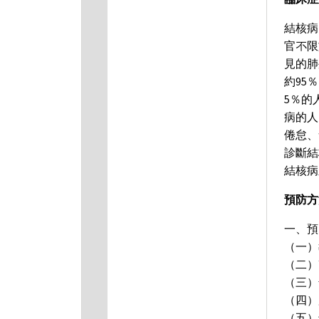
結核病
官不限
見的肺
約95
5％的
病的人
倦怠、
診斷結
結核病
預防方
一、預
（一）
（二）
（三）
（四）
（五）