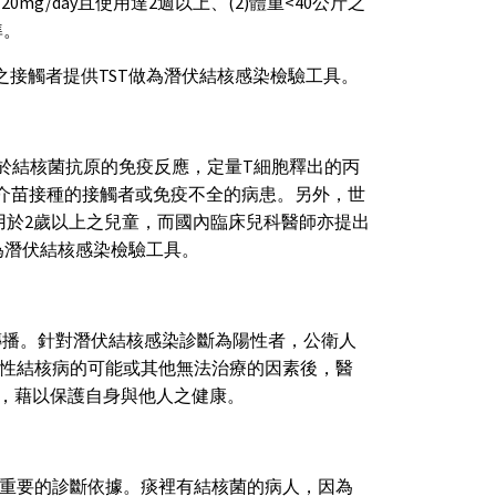
過20mg/day且使用達2週以上、(2)體重<40公斤之
準。
驗之接觸者提供TST做為潛伏結核感染檢驗工具。
對於結核菌抗原的免疫反應，定量T細胞釋出的丙
卡介苗接種的接觸者或免疫不全的病患。另外，世
可使用於2歲以上之兒童，而國內臨床兒科醫師亦提出
做為潛伏結核感染檢驗工具。
傳播。針對潛伏結核感染診斷為陽性者，公衛人
性結核病的可能或其他無法治療的因素後，醫
率，藉以保護自身與他人之健康。
重要的診斷依據。痰裡有結核菌的病人，因為