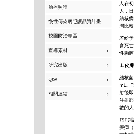
人在初
治療照護
人，日後
結核病
慢性傳染病照護品質計畫
灣比較
校園防治專區
若給予
會死亡
宣導素材
性胸腔
研究出版
1. 皮
結核菌素
Q&A
mL。
射後即
相關連結
注射部
數的人
TST
疾病（