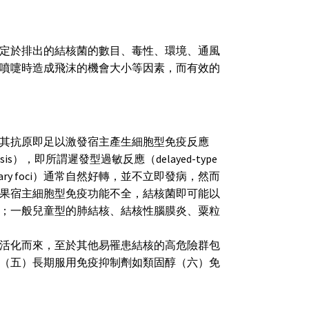
定於排出的結核菌的數目、毒性、環境、通風
噴嚏時造成飛沫的機會大小等因素，而有效的
之後，其抗原即足以激發宿主產生細胞型免疫反應
necrosis），即所謂遲發型過敏反應（delayed-type
imary foci）通常自然好轉，並不立即發病，然而
果宿主細胞型免疫功能不全，結核菌即可能以
y TB）；一般兒童型的肺結核、結核性腦膜炎、粟粒
活化而來，至於其他易罹患結核的高危險群包
（五）長期服用免疫抑制劑如類固醇（六）免