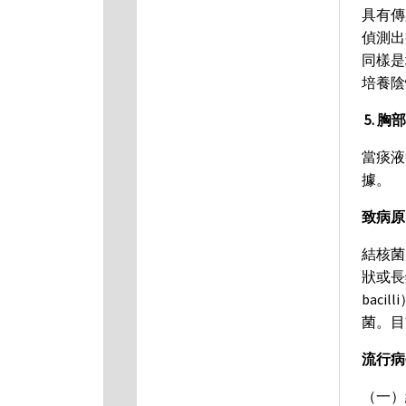
具有傳
偵測出
同樣是
培養陰
5. 胸
當痰液
據。
致病原
結核菌
狀或長
bac
菌。目
流行病
（一）