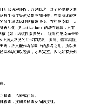
且症狀過程緩慢，時好時壞，甚至於侵犯之器
泌尿生殖道等使診斷更加困難；在臺灣比較常
的發生率遠比肺結核來得低。在初感染時，大
化（Reactivation）的潛在危險，只有
結核（如：結核性腦膜炎）。經過初感染而未發
）而發病臨床上病人常見的症狀有咳嗽、胸痛、體重減輕、
出現，故只能作為診斷上的參考之用。所以要
驗室檢驗加以證實，才算完整。因此如有疑似
療。
之檢查、治療或住院。
排複查，接觸者檢查及預防接種。