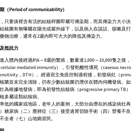
Period of communicability）
，只要痰裡含有活的結核桿菌即屬可傳染期，而其傳染力大小決
結核菌有無曝曬在陽光或紫外線下，以及病人在談話、咳嗽及打
藥物治療，通常在2週內即可大大的降低其傳染力。
及抵抗力
進入體內後經過約6～8週的繁殖，數量達1,000～10,000隻
 cellular mediated immunity），引發乾酪性壞死（caseous 
rsensitivity，DTH）。經過宿主免疫控制過程後，初發病灶（pr
核菌並未完全清除，仍有少數結核菌仍潛伏在體內伺機發病。如
灶為根據地發病，即為初發性結核病（progressive primar
核多屬這類結核病。
率低的國家或地區，老年人的案例，大部分由潛在的感染病灶再
）糖尿病（二）塵肺症（三）接受過胃切除手術（四）營養不良
不全者（七）山地鄉居民。
狀