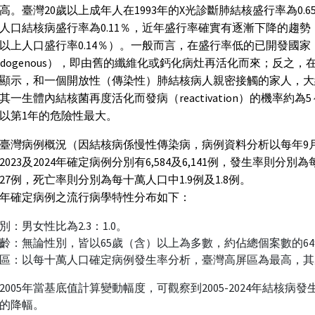
高。臺灣20歲以上成年人在1993年的X光診斷肺結核盛行率為0.6
人口結核病盛行率為0.11％，近年盛行率確實有逐漸下降的趨
歲以上人口盛行率0.14％）。一般而言，在盛行率低的已開發國
ndogenous），即由舊的纖維化或鈣化病灶再活化而來；反
顯示，和一個開放性（傳染性）肺結核病人親密接觸的家人，大
其一生體內結核菌再度活化而發病（reactivation）的機率約
以第1年的危險性最大。
臺灣病例概況（因結核病係慢性傳染病，病例資料分析以每年9月
2023及2024年確定病例分別有6,584及6,141例，發生率則分別
及427例，死亡率則分別為每十萬人口中1.9例及1.8例。
24年確定病例之流行病學特性分布如下：
別：男女性比為2.3：1.0。
齡：無論性別，皆以65歲（含）以上為多數，約佔總個案數的64
區：以每十萬人口確定病例發生率分析，臺灣高屏區為最高，其
2005年當基底值計算變動幅度，可觀察到2005-2024年結核病發
的降幅。