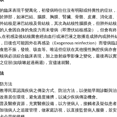
的臨床表現千變萬化，初發病時往往沒有明顯或特異性的症狀，
於肺部，如淋巴結、腦膜、胸膜、腎臟、骨骼、皮膚、消化道、
外結核是淋巴結核及骨結核，其次為結核性腦膜炎，但肺外結核
％的人會因自身的免疫力而未發病（即潛伏結核感染），但會有終身再活
人在初感染後結核菌會經由血行或淋巴液之散播造成肺內或肺外
，日後也可能因外在再感染（Exogenous reinfection
食慾不振，發燒、咳血等。唯這些症狀在其他慢性胸腔疾病亦會
核病必須綜合臨床表現，加上放射線學影像之變化，最後再以實
之症狀(如咳嗽超過兩週)，宜儘速就醫。
法
防方法
教導民眾認識疾病之傳染方式、防治方法，以便能早期診斷與治
改善居住環境，避免過度擁擠，以減少疾病傳染機會。
普及醫療資源，充實醫療設備，以方便病人，接觸者及疑似患者
加強病人之追蹤管理，做家庭訪視，以直接監督病人服藥，並安
卡介苗的接種