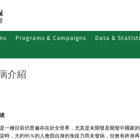
ons
Programs & Campaigns
Data & Statist
第三類法定傳染病
結核病
疾病介紹
病介紹
述
是一種目前仍普遍存在於全世界，尤其是未開發及開發中國家的
染時，大約95％的人會因自身的免疫力而未發病，但會有終身再活化（