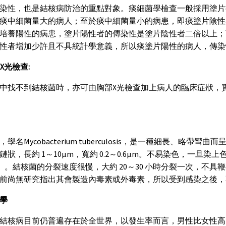
染性，也是結核病防治的重點對象。痰細菌學檢查一般採用塗片
痰中細菌量大的病人；至於痰中細菌量小的病患，即痰塗片陰性
培養陽性的病患，塗片陽性者的傳染性是塗片陰性者二倍以上；
性者增加少許且不具統計學意義，所以痰塗片陽性的病人，傳染
部X光檢查:
中找不到結核菌時，亦可由胸部X光檢查加上病人的臨床症狀，
，學名Mycobacterium tuberculosis，是一種細長、
鏈狀，長約 1～10μm，寬約 0.2～0.6μm。不易染色，一旦染上
illi）。結核菌的分裂速度很慢，大約 20～30 小時分裂一次，
前尚無研究指出其會製造內毒素或外毒素，所以受到感染之後，
學
結核病目前仍普遍存在於全世界，以發生率而言，男性比女性高