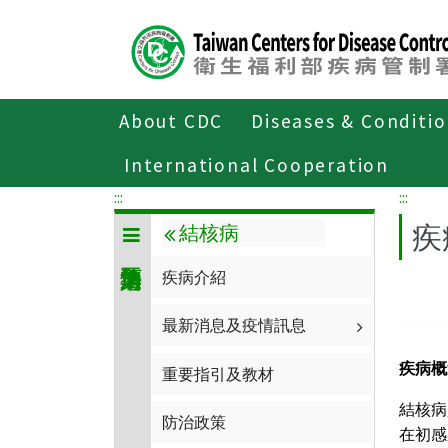
Center
block
ALT+C
About CDC
Diseases & Conditi
Home
傳染病與防疫專題
傳染病介紹
International Cooperation
:::
:::
疾
結核病
疾病介紹
最新消息及疫情訊息
疾病概
重要指引及教材
結核病
防治政策
在初感