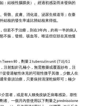
如：結核性腦膜炎）。經過初感染而未發病的
、骨骼、皮膚、消化道、泌尿生殖道等；在臺
外結核的發生率遠比肺結核來得低。
），但若不予治療，則在3年內，約有一半的病人
慾不振，發燒、咳血等。唯這些症狀在其他慢
劑量 2 tuberculin unit (TU)/0.1
射，注射點針孔極小，無需敷藥或覆蓋紗布，注
ST促發過敏性休克的可能性微乎其微，少數人在
通常毋須治療，只要保持清潔乾燥即可；極少
種卡介苗者，或是有人類免疫缺乏病毒感染、惡性
一個月內曾使用以下劑量之prednisolone