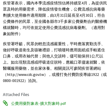
疾管署表示，國內本季流感疫情預估將持續至4月，為提供民
眾及時的用藥需求，降低疫情發生機會，公費流感抗病毒藥
劑擴大使用條件適用期限，由3月31日延長至4月30日，符合
公費條件的民眾，至全國各縣市3千多家公費藥劑合約醫療機
構就醫時，均可依規定使用公費流感抗病毒藥劑。（適用對
象如附件）
疾管署呼籲，民眾勿輕忽流感嚴重性，平時應落實勤洗手、
做好呼吸道衛生及咳嗽禮節，打噴嚏時應用面紙或手帕遮住
口鼻，或用衣袖代替；與他人交談時，儘可能保持1公尺以
上。如出現類流感或呼吸道症狀時，應戴口罩儘速就醫，依
醫囑服用藥物，並在家休養。相關資訊可參閱疾管署網站
（http://www.cdc.gov.tw），或撥打免付費防疫專線1922（或
0800-001922）洽詢。
Attached Files
公費用藥對象表-擴大對象時.pdf