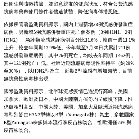
部衛生與咳嗽禮節，並留意親友的健康狀況，符合公費流感
抗病毒藥劑使用條件者儘速就醫，降低病毒傳播風險。
依據疾管署監測資料顯示，國內上週新增38例流感併發重症
病例，另新增5例流感併發重症死亡個案例（3例H1N1、2例
H3N2）；急診類流感就診病例百分比11.6%，較前一週11.1%
上升，較去年同期12.9%低。今年截至3月30日共累計211例
流感併發重症病例，其中26例死亡，均較去年同期（462例，
其中121例死亡）低。社區近期流感病毒陽性率持平（約29%
至30%），以H3N2型為主，近期B型流感有增加趨勢，目前
無抗藥性病毒株出現。
國際監測資料顯示，北半球流感疫情已過流行高峰，美國、
加拿大、歐洲及日本、中國大陸南方省份均呈緩慢下降，惟
仍處相對高點。中國大陸、美國、加拿大及歐洲近期流感病
毒型別皆由H3N2型轉以B型（Yamagata株）為主，多數國家
B型Yamagata株多與本流行季疫苗株吻合，惟歐洲僅23%與
疫苗株吻合。