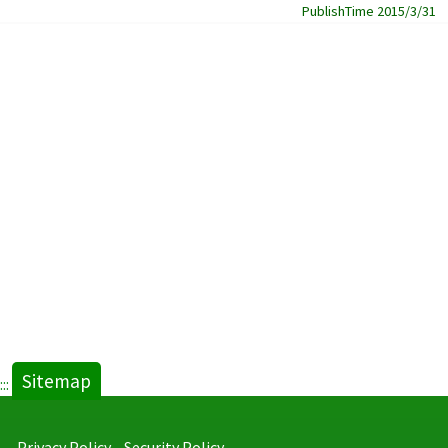
PublishTime 2015/3/31
Sitemap
:::
Privacy Policy
Security Policy