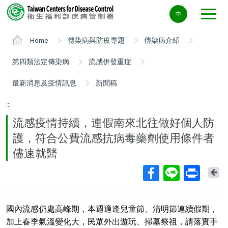
Center
中
block
ALT+C
Home
傳染病與防疫專題
傳染病介紹
第四類法定傳染病
流感併發重症
最新消息及疫情訊息
新聞稿
:::
流感疫情持續，連假南來北往做好個人防
護，符合公費流感抗病毒藥劑使用條件者
儘速就醫
Ba
國內流感仍處高峰期，本週適逢兒童節、清明節連續假期，
加上春季氣溫變化大，民眾外出遊玩、掃墓祭祖，請落實手