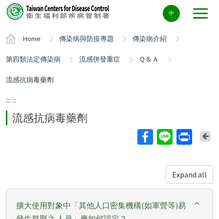
Center
中
block
ALT+C
Home
傳染病與防疫專題
傳染病介紹
第四類法定傳染病
流感併發重症
Ｑ＆Ａ
流感抗病毒藥劑
:::
:::
流感抗病毒藥劑
Ba
Expand all
擴大使用對象中「其他人口密集機構(如軍營等)易
發生群聚之 人員」應如何認定？