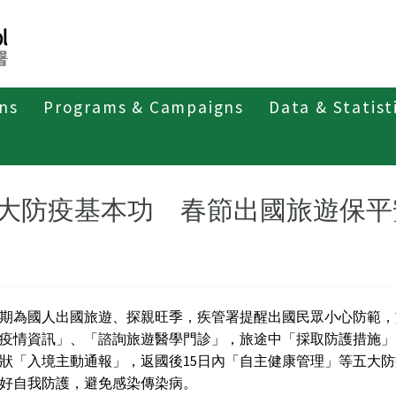
ons
Programs & Campaigns
Data & Statist
紹
第二類法定傳染病
小兒麻痺症/急性無力肢體麻痺
最
大防疫基本功 春節出國旅遊保平
期為國人出國旅遊、探親旺季，疾管署提醒出國民眾小心防範，
疫情資訊」、「諮詢旅遊醫學門診」，旅途中「採取防護措施」
狀「入境主動通報」，返國後15日內「自主健康管理」等五大
好自我防護，避免感染傳染病。