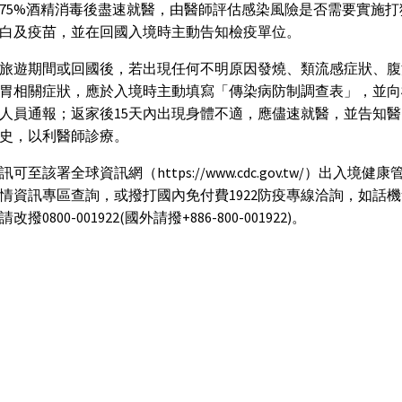
75%酒精消毒後盡速就醫，由醫師評估感染風險是否需要實施打
白及疫苗，並在回國入境時主動告知檢疫單位。
旅遊期間或回國後，若出現任何不明原因發燒、類流感症狀、腹
胃相關症狀，應於入境時主動填寫「傳染病防制調查表」，並向
人員通報；返家後15天內出現身體不適，應儘速就醫，並告知
史，以利醫師診療。
可至該署全球資訊網（https://www.cdc.gov.tw/）出入境健康
情資訊專區查詢，或撥打國內免付費1922防疫專線洽詢，如話
改撥0800-001922(國外請撥+886-800-001922)。