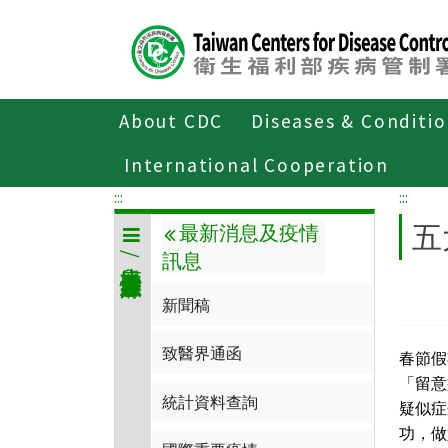
Center
block
ALT+C
About CDC
Diseases & Conditi
Home
傳染病與防疫專題
傳染病介
International Cooperation
:::
:::
五
最新消息及疫情
訊息
小兒麻痺症/急性無力肢體麻痺
新聞稿
致醫界通函
春節假
「留意
統計資料查詢
疑似症
功，做