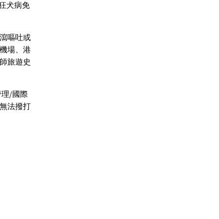
狂犬病免
瀉嘔吐或
機場、港
醫師旅遊史
管理/國際
機無法撥打