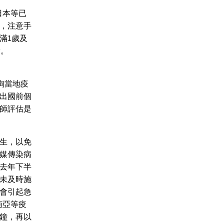
日本等已
，注意手
滿1歲及
康。
查詢當地疫
受出國前個
師評估是
生，以免
媒傳染病
去年下半
未及時施
會引起急
南亞等疫
分鐘，再以