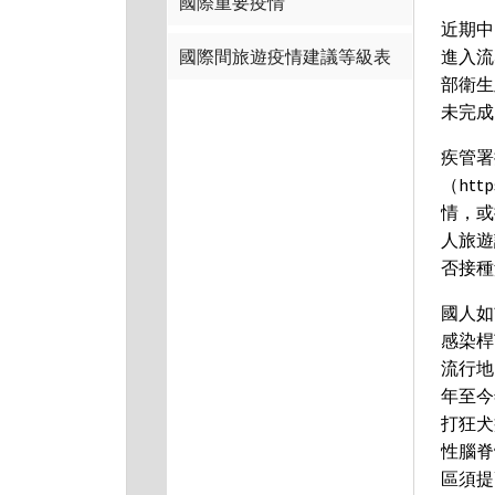
國際重要疫情
近期中
國際間旅遊疫情建議等級表
進入流
部衛生
未完成
疾管署
（htt
情，或
人旅遊
否接種
國人如
感染桿
流行地
年至今
打狂犬
性腦脊
區須提