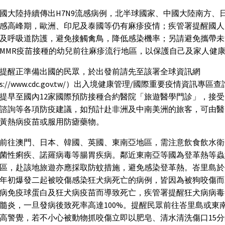
國大陸持續傳出H7N9流感病例，北半球國家、中國大陸南方、
感高峰期，歐洲、印尼及泰國等仍有麻疹疫情；疾管署提醒國人
及呼吸道防護，避免接觸禽鳥，降低感染機率；另請避免攜帶未
MMR疫苗接種的幼兒前往麻疹流行地區，以保護自己及家人健
提醒正準備出國的民眾，於出發前請先至該署全球資訊網
ps://www.cdc.gov.tw/）出入境健康管理/國際重要疫情資訊專區
提早至國內12家國際預防接種合約醫院「旅遊醫學門診」，接
諮詢等各項防疫建議，如預計赴非洲及中南美洲的旅客，可由醫
黃熱病疫苗或服用防瘧藥物。
前往澳門、日本、韓國、英國、東南亞地區，需注意飲食飲水衛
菌性痢疾、諾羅病毒等腸胃疾病。鄰近東南亞等國為登革熱等蟲
區，赴該地旅遊亦應採取防蚊措施，避免感染登革熱。峇里島於
年初爆發二起被咬傷感染狂犬病死亡的病例，皆因為被狗咬傷而
病免疫球蛋白及狂犬病疫苗而導致死亡，疾管署提醒狂犬病病毒
髓炎，一旦發病後致死率高達100%。提醒民眾前往峇里島或東
高警覺，若不小心被動物抓咬傷立即以肥皂、清水清洗傷口15