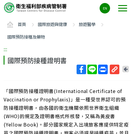
主
EN
要
內
首頁
國際旅遊與健康
旅遊醫學
容
區
國際預防接種及藥物
ALT+C
:::
國際預防接種證明書
回
上
取
一
得
頁
「國際預防接種證明書(International Certificate of
短
網
Vaccination or Prophylaxis)」是一種受世界認可的預
址
防接種證明書，由各國的衛生機關依照世界衛生組織
(WHO)的規定及證明書格式所核發，又稱為黃皮書
(Yellow Book)。部分國家規定入出境旅客應提供特定疫
苗之國際預防接種證明書，旅客必須提早接種疫苗，並且