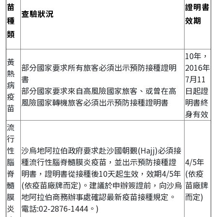
苗
證明書
查驗狀況
種
效期
類
10年，
黃
部分國家要求所有旅客必須出示預防接種證明
2016年
熱
書
7月11
病
部分國家要求來自高風險國家旅客、或曾在高
日起證
疫
風險國家轉機旅客必須出示預防接種證明書
明書終
苗
身有效
流
行
性
沙烏地阿拉伯政府要求赴沙國朝覲(Hajj)必須接
腦
種流行性腦脊髓膜炎疫苗，並出示預防接種證
4/5年
脊
明書，證明書從接種後10天起生效，效期4/5年
(依疫
髓
(依疫苗廠牌而定)。建議於申辦簽證前，向沙烏
苗廠牌
膜
地阿拉伯商務辦事處確認最新疫苗接種規定。
而定)
炎
電話:02-2876-1444。)