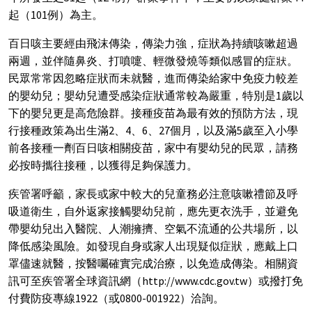
起（101例）為主。
百日咳主要經由飛沫傳染，傳染力強，症狀為持續咳嗽超過
兩週，並伴隨鼻炎、打噴嚏、輕微發燒等類似感冒的症狀。
民眾常常因忽略症狀而未就醫，進而傳染給家中免疫力較差
的嬰幼兒；嬰幼兒遭受感染症狀通常較為嚴重，特別是1歲以
下的嬰兒更是高危險群。接種疫苗為最有效的預防方法，現
行接種政策為出生滿2、4、6、27個月，以及滿5歲至入小學
前各接種一劑百日咳相關疫苗，家中有嬰幼兒的民眾，請務
必按時攜往接種，以獲得足夠保護力。
疾管署呼籲，家長或家中較大的兒童務必注意咳嗽禮節及呼
吸道衛生，自外返家接觸嬰幼兒前，應先更衣洗手，並避免
帶嬰幼兒出入醫院、人潮擁擠、空氣不流通的公共場所，以
降低感染風險。如發現自身或家人出現疑似症狀，應戴上口
罩儘速就醫，按醫囑確實完成治療，以免造成傳染。相關資
訊可至疾管署全球資訊網（http://www.cdc.gov.tw）或撥打免
付費防疫專線1922（或0800-001922）洽詢。