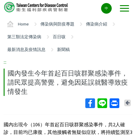
Center
中
block
ALT+C
Home
傳染病與防疫專題
傳染病介紹
第三類法定傳染病
百日咳
最新消息及疫情訊息
新聞稿
:::
國內發生今年首起百日咳群聚感染事件，
請民眾提高警覺，避免因延誤就醫導致疫
情發生
Ba
國內出現今（106）年首起百日咳群聚感染事件，共2人確
診，目前均已康復，其他接觸者無疑似症狀，將持續監測至3