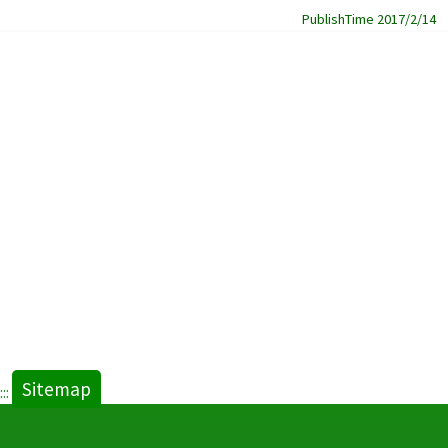
PublishTime 2017/2/14
Sitemap
:::