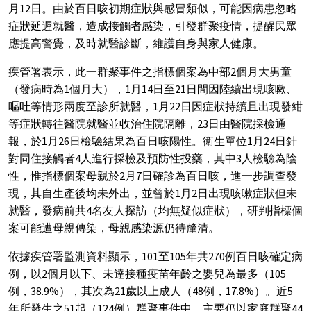
月12日。由於百日咳初期症狀與感冒類似，可能因病患忽略
症狀延遲就醫，造成接觸者感染，引發群聚疫情，提醒民眾
應提高警覺，及時就醫診斷，維護自身與家人健康。
疾管署表示，此一群聚事件之指標個案為中部2個月大男童
（發病時為1個月大），1月14日至21日間因陸續出現咳嗽、
嘔吐等情形兩度至診所就醫，1月22日因症狀持續且出現發紺
等症狀轉往醫院就醫並收治住院隔離，23日由醫院採檢通
報，於1月26日檢驗結果為百日咳陽性。衛生單位1月24日針
對同住接觸者4人進行採檢及預防性投藥，其中3人檢驗為陰
性，惟指標個案母親於2月7日確診為百日咳，進一步調查發
現，其自生產後均未外出，並曾於1月2日出現咳嗽症狀但未
就醫，發病前共4名友人探訪（均無疑似症狀），研判指標個
案可能遭母親傳染，母親感染源仍待釐清。
依據疾管署監測資料顯示，101至105年共270例百日咳確定病
例，以2個月以下、未達接種疫苗年齡之嬰兒為最多（105
例，38.9%），其次為21歲以上成人（48例，17.8%）。近5
年所發生之51起（124例）群聚事件中，主要仍以家庭群聚44