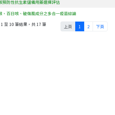
咳預防性抗生素儲備用藥選擇評估
喉、百日咳、破傷風成分之多合一疫苗綜論
1 至 10 筆結果，共 17 筆
上頁
1
2
下頁