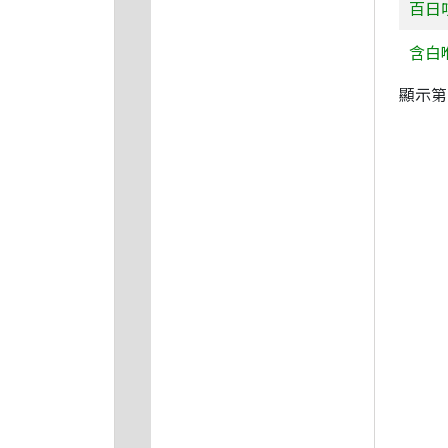
百日
含白
顯示第 