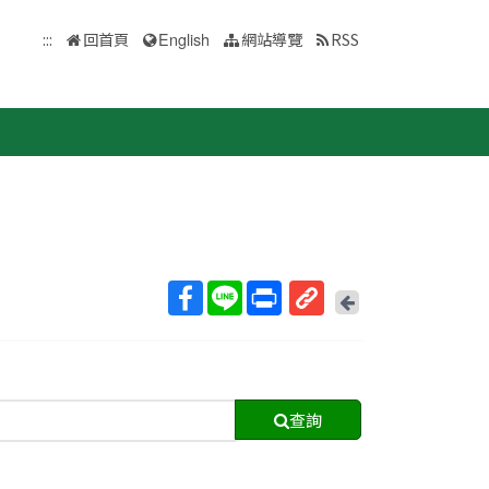
:::
回首頁
English
網站導覽
RSS
回
上
取
一
得
頁
短
網
查詢
址