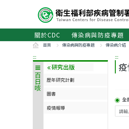
主
要
內
容
區
關於CDC
傳染病與防疫專題
ALT+C
首頁
傳染病與防疫專題
傳染病介紹
:::
:::
疫
研究出版
百日咳
歷年研究計劃
圖書
全
疫情報導