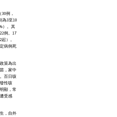
30例，
別為3至10
6%）。其
2例。17
2起）。
確定病例死
政策為出
疫苗，家中
。百日咳
發性咳
明顯，常
遭受感
生，自外