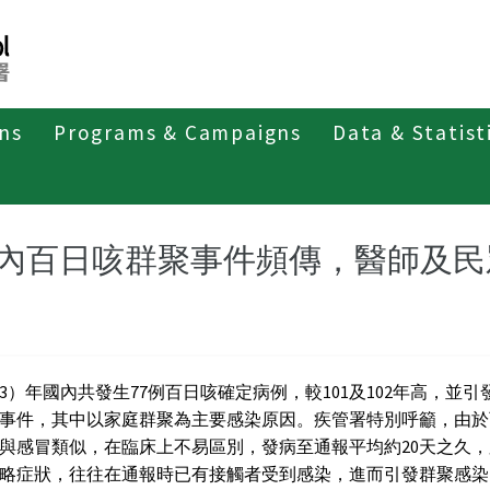
ons
Programs & Campaigns
Data & Statist
紹
第三類法定傳染病
百日咳
最新消息及疫情訊息
內百日咳群聚事件頻傳，醫師及民
03）年國內共發生77例百日咳確定病例，較101及102年高，並引
事件，其中以家庭群聚為主要感染原因。疾管署特別呼籲，由於
與感冒類似，在臨床上不易區別，發病至通報平均約20天之久
略症狀，往往在通報時已有接觸者受到感染，進而引發群聚感染