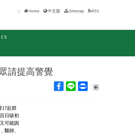
中文版
:::
Home
Sitemap
RSS
ics
新聞稿
眾請提高警覺
Back
發17起群
百日咳初
，又可能因
，醫師、