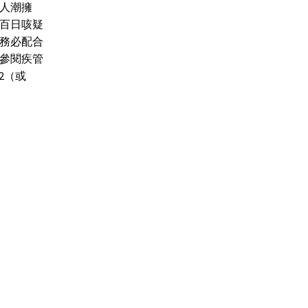
人潮擁
百日咳疑
務必配合
參閱疾管
22（或