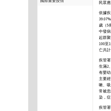
國際重要疫情
民眾應
依據疾
39.
歲（5例
中發病
起群聚
100
亡共計
疾管署
生滿2
有嬰幼
主要經
嗽、吸
常被忽
染，症
疾管署