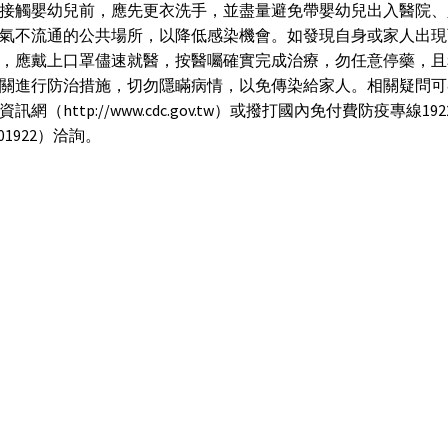
接觸嬰幼兒前，應先更衣洗手，並盡量避免帶嬰幼兒出入醫院、
氣不流通的公共場所，以降低感染機會。如發現自身或家人出現
，應戴上口罩儘速就醫，按醫囑確實完成治療，勿任意停藥，且
關進行防治措施，切勿隱瞞病情，以免傳染給家人。相關疑問可
訊網（http://www.cdc.gov.tw）或撥打國內免付費防疫專線19
-001922）洽詢。