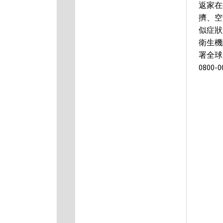
返家在
擠、空
似症狀
衛生機
署全球資
0800