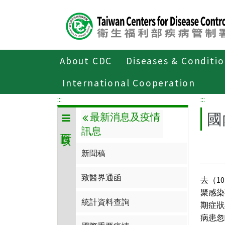
Center
block
ALT+C
About CDC
Diseases & Conditi
Home
傳染病與防疫專題
傳染病介
International Cooperation
:::
:::
國
最新消息及疫情
訊息
新聞稿
致醫界通函
去（1
聚感染
統計資料查詢
期症狀
病患忽