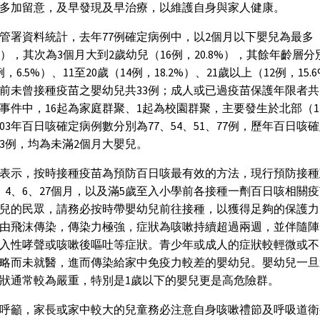
多加留意，及早發現及早治療，以維護自身與家人健康。
管署資料統計，去年77例確定病例中，以2個月以下嬰兒為最多（
07%），其次為3個月大到2歲幼兒（16例，20.8%），其餘年齡層分
，6.5%）、11至20歲（14例，18.2%）、21歲以上（12例，15.
前未曾接種疫苗之嬰幼兒共33例；成人或已過疫苗保護年限者共2
事件中，16起為家庭群聚、1起為校園群聚，主要發生於北部（1
至103年百日咳確定病例數分別為77、54、51、77例，歷年百日咳
3例，均為未滿2個月大嬰兒。
表示，按時接種疫苗為預防百日咳最有效的方法，現行預防接種
、4、6、27個月，以及滿5歲至入小學前各接種一劑百日咳相關
兒的民眾，請務必按時帶嬰幼兒前往接種，以獲得足夠的保護力
由飛沫傳染，傳染力極強，症狀為咳嗽持續超過兩週，並伴隨陣
入性哮聲或咳嗽後嘔吐等症狀。青少年或成人的症狀較輕微或不
略而未就醫，進而傳染給家中免疫力較差的嬰幼兒。嬰幼兒一旦
狀通常較為嚴重，特別是1歲以下的嬰兒更是高危險群。
呼籲，家長或家中較大的兒童務必注意自身咳嗽禮節及呼吸道衛