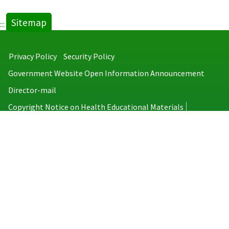
Sitemap
:::
Privacy Policy
Security Policy
Government Website Open Information Announcement
Director-mail
Copyright Notice on Health Educational Materials
Taiwan Centers for Disease Control
No.6, Linsen S. Rd., Jhongjheng District, Taipei City 100008, Taiwan
(R.O.C.)
MAP
TEL：886-2-2395-9825
Copyright © 2026 Taiwan Centers for Disease Control. All rights reserved.