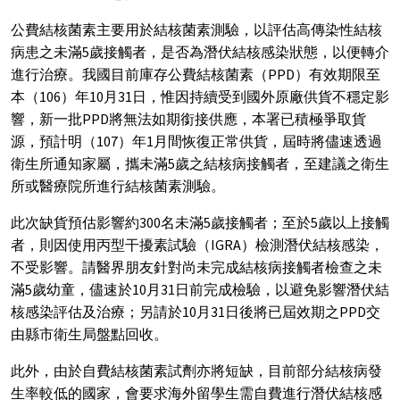
公費結核菌素主要用於結核菌素測驗，以評估高傳染性結核
病患之未滿5歲接觸者，是否為潛伏結核感染狀態，以便轉介
進行治療。我國目前庫存公費結核菌素（PPD）有效期限至
本（106）年10月31日，惟因持續受到國外原廠供貨不穩定影
響，新一批PPD將無法如期銜接供應，本署已積極爭取貨
源，預計明（107）年1月間恢復正常供貨，屆時將儘速透過
衛生所通知家屬，攜未滿5歲之結核病接觸者，至建議之衛生
所或醫療院所進行結核菌素測驗。
此次缺貨預估影響約300名未滿5歲接觸者；至於5歲以上接觸
者，則因使用丙型干擾素試驗（IGRA）檢測潛伏結核感染，
不受影響。請醫界朋友針對尚未完成結核病接觸者檢查之未
滿5歲幼童，儘速於10月31日前完成檢驗，以避免影響潛伏結
核感染評估及治療；另請於10月31日後將已屆效期之PPD交
由縣市衛生局盤點回收。
此外，由於自費結核菌素試劑亦將短缺，目前部分結核病發
生率較低的國家，會要求海外留學生需自費進行潛伏結核感