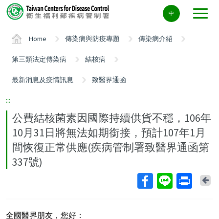
Center
中
block
ALT+C
Home
傳染病與防疫專題
傳染病介紹
第三類法定傳染病
結核病
最新消息及疫情訊息
致醫界通函
:::
公費結核菌素因國際持續供貨不穩，106年
10月31日將無法如期銜接，預計107年1月
間恢復正常供應(疾病管制署致醫界通函第
337號)
Ba
全國醫界朋友，您好：