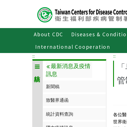
Center
block
ALT+C
About CDC
Diseases & Conditi
Home
傳染病與防疫專題
傳染病介
International Cooperation
:::
:::
「
最新消息及疫情
訊息
管
新聞稿
致醫界通函
統計資料查詢
各位醫
世界衛