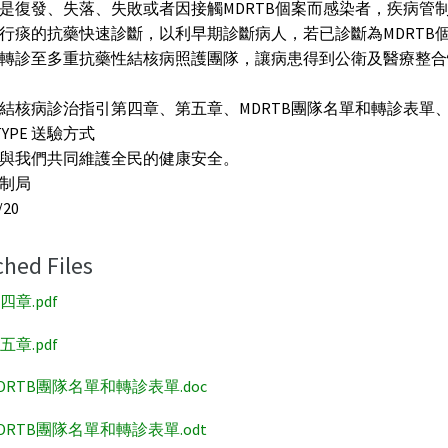
是復發、失落、失敗或者因接觸MDRTB個案而感染者，疾病管
行痰的抗藥快速診斷，以利早期診斷病人，若已診斷為MDRTB
轉診至多重抗藥性結核病照護團隊，讓病患得到公衛及醫療整合
結核病診治指引第四章、第五章、MDRTB團隊名單和轉診表單
TYPE 送驗方式
與我們共同維護全民的健康安全。
制局
/20
ched Files
四章.pdf
五章.pdf
DRTB團隊名單和轉診表單.doc
DRTB團隊名單和轉診表單.odt