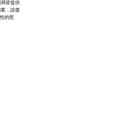
制局皆提供
個案，請盡
性的照
、