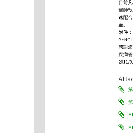
目前凡
醫師執
速配合
顧。
附件：
GENO
感謝您
疾病管
2011/9
Atta
第
第
M
M