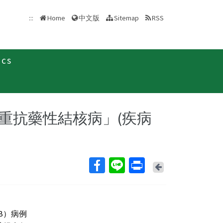
中文版
:::
Home
Sitemap
RSS
ics
致醫界通函
重抗藥性結核病」(疾病
Back
B）病例