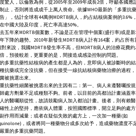
度驚人，以倫敦為例，從2005年至2009年成長2倍，呼籲各國應
制止，否則將造成成千上萬人喪命。依據WHO最新的「多重抗
告」，估計全球有44萬例MDRTB病人，約占結核病案例的3.6%
在中國大陸及印度，死亡率高達50%。
去五年來MDRTB個案數，不論是正在管理中個案(盛行率)或是
年下降的趨勢。2010年新發生MDRTB病人計有164案，約占所
相對來說，我國MDRTB發生率不高，但MDRTB病人的治療花費
倍，預後較差，更重要的是，間接造成感染控制的問題。
的多重抗藥性結核病的產生都是人為的，意即病人被診斷時的結
種抗藥或完全沒抗藥，但在接受一線抗結核病藥物治療的過程，
菌被挑選出來。
重抗藥性細菌被挑選出來的主因有二：第一、病人未遵醫囑按規
師處方劑量不足或種類不夠。前者，以目前的高都治計畫涵蓋率
人的醫囑順從性，故請鼓勵病人加入都治計畫。後者，則有賴醫
確性上的堅持，應依病人體重，按照國際標準，開立足夠的處方
副作用而減量；或者在疑似失敗的處方上，一次加一種藥(如
oroquinolone)，或者將同一種藥物分成多次給予，造成藥物濃度
嚴重的多重抗藥問題。