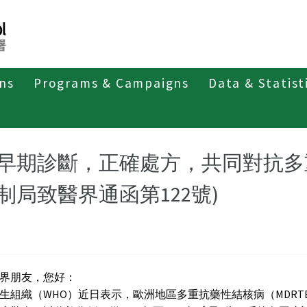
ons
Programs & Campaigns
Data & Statist
紹
第三類法定傳染病
結核病
最新消息及疫情訊息
早期診斷，正確處方，共同對抗多
制局致醫界通函第122號)
界朋友，您好：
生組織（WHO）近日表示，歐洲地區多重抗藥性結核病（MDRT