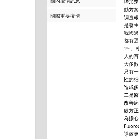
國內疫情訊息
增加速
動方案
國際重要疫情
調查報
是發生
我國過
都有逐
1%。
人的百
大多數
只有一
性的細
造成多
二是醫
改善病
處方正
為擔心
Flu
導致更