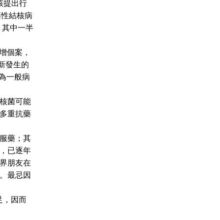
該提出行
藥性結核病
，其中一半
新增個案，
有新發生的
約為一般病
核菌可能
多重抗藥
服藥；其
，已逐年
界朋友在
。最忌因
不足，因而