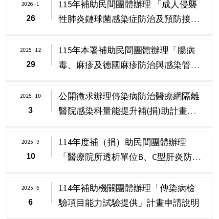
115年補助民間團體辦理 「成人侵襲
2026 - 1
性肺炎鏈球菌感染症防治及預防接
26
種」 醫事人員教育訓練案申請說明
(更新)
115年本署補助民間團體辦理「腸病
2025 - 12
毒、麻疹及德國麻疹防治與感染管
29
制」 教育訓練計畫申請說明
公開徵求辦理傳染病防治醫療網隔離
2025 - 10
醫院感染科量能提升補(捐)助計畫
3
(115年度)
114年度補（捐）助民間團體辦理
2025 - 9
「醫療院所透析單位B、C型肝炎防治
10
教育訓練」計畫申請說明
114年補助機關團體辦理「傳染病檢
2025 - 6
驗項目能力試驗提供」計畫申請說明
6