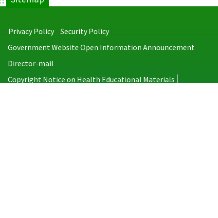
:::
Privacy Policy
Security Policy
Government Website Open Information Announcement
Director-mail
Copyright Notice on Health Educational Materials
Taiwan Centers for Disease Control
No.6, Linsen S. Rd., Jhongjheng District, Taipei City 100008, Taiwan
(R.O.C.)
MAP
TEL：886-2-2395-9825
Copyright © 2026 Taiwan Centers for Disease Control. All rights reserved.