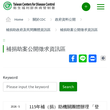
Center
中
block
ALT+C
Home
關於CDC
政府資料公開
補捐助政府及民間團體資訊區
補捐助案公開徵求資訊區
:::
補捐助案公開徵求資訊區
Ba
Keyword:
Search
115年補（捐）助機關團體辦理 「登
2026 - 5