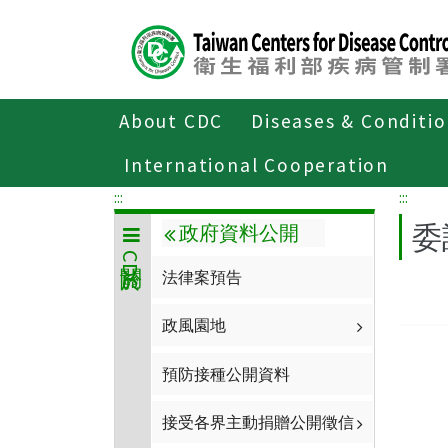
Center
block
ALT+C
About CDC
Diseases & Conditi
Home
關於CDC
政府資料公開
International Cooperation
:::
:::
委
政府資料公開
關於CDC
法律案預告
政風園地
預防接種公開資料
接受各界主動捐贈公開徵信