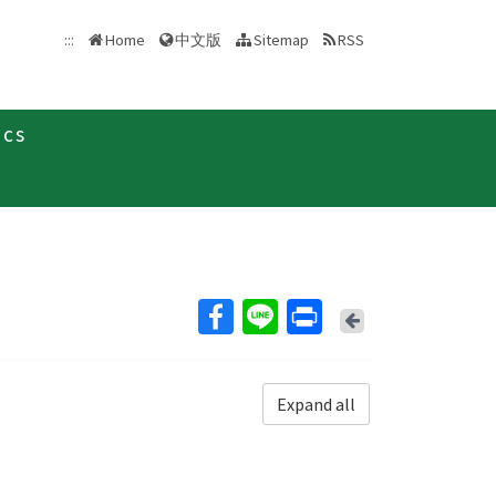
中文版
:::
Home
Sitemap
RSS
ics
Back
Expand all