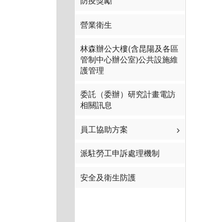
防疫獎勵
營業衛生
林森辦公大樓(含昆陽及各區
管制中心辦公室)公共設施維
護管理
委託（委辦）研究計畫電訪
相關訊息
員工協助方案
派駐勞工申訴處理機制
安全及衛生防護