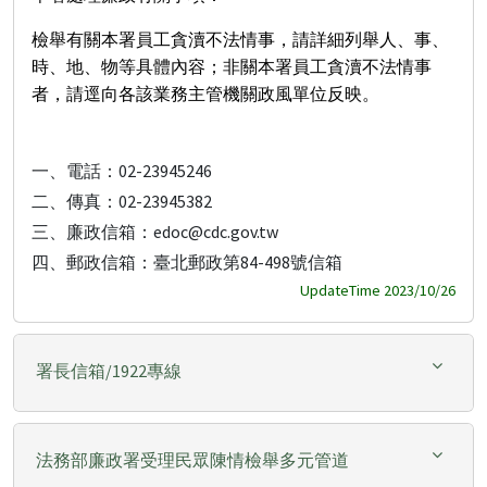
檢舉有關本署員工貪瀆不法情事，請詳細列舉人、事、
時、地、物等具體內容；非關本署員工貪瀆不法情事
者，請逕向各該業務主管機關政風單位反映。
一、電話：02-23945246
二、傳真：02-23945382
三、廉政信箱：edoc@cdc.gov.tw
四、郵政信箱：臺北郵政第84-498號信箱
UpdateTime 2023/10/26
署長信箱/1922專線
法務部廉政署受理民眾陳情檢舉多元管道