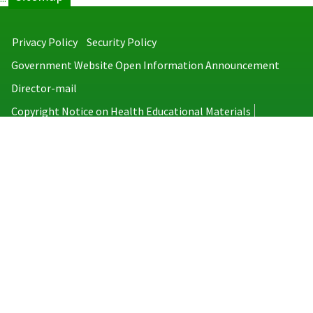
Privacy Policy
Security Policy
Government Website Open Information Announcement
Director-mail
Copyright Notice on Health Educational Materials
Taiwan Centers for Disease Control
No.6, Linsen S. Rd., Jhongjheng District, Taipei City 100008, Taiwan
(R.O.C.)
MAP
TEL：886-2-2395-9825
Copyright © 2026 Taiwan Centers for Disease Control. All rights reserved.