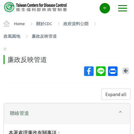
Center
中
block
ALT+C
Home
關於CDC
政府資料公開
政風園地
廉政反映管道
:::
廉政反映管道
Ba
Expand all
聯絡管道
本署處理廉政有關事項：