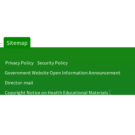
Sitemap
:::
Privacy Policy
Security Policy
Government Website Open Information Announcement
Director-mail
Copyright Notice on Health Educational Materials
Taiwan Centers for Disease Control
No.6, Linsen S. Rd., Jhongjheng District, Taipei City 100008, Taiwan
(R.O.C.)
MAP
TEL：886-2-2395-9825