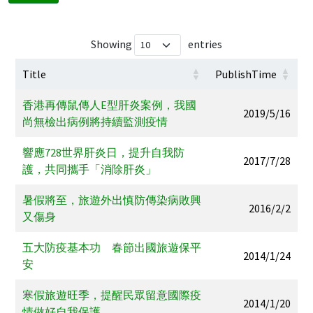
Showing
entries
Title
PublishTime
香港再傳鼠傳人E型肝炎案例，我國
2019/5/16
尚無檢出病例將持續監測疫情
響應728世界肝炎日，提升自我防
2017/7/28
護，共同攜手「消除肝炎」
暑假將至，旅遊外出慎防傳染病敗興
2016/2/2
又傷身
五大防疫基本功 春節出國旅遊保平
2014/1/24
安
寒假旅遊旺季，提醒民眾留意國際疫
2014/1/20
情做好自我保護