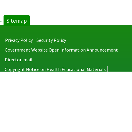
Sitemap
:::
Privacy Policy
Security Policy
Government Website Open Information Announcement
Director-mail
Copyright Notice on Health Educational Materials
Taiwan Centers for Disease Control
No.6, Linsen S. Rd., Jhongjheng District, Taipei City 100008, Taiwan
(R.O.C.)
MAP
TEL：886-2-2395-9825
Copyright © 2026 Taiwan Centers for Disease Control. All rights reserved.