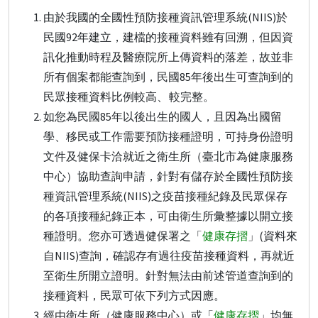
由於我國的全國性預防接種資訊管理系統(NIIS)於
民國92年建立，建檔的接種資料雖有回溯，但因資
訊化推動時程及醫療院所上傳資料的落差，故並非
所有個案都能查詢到，民國85年後出生可查詢到的
民眾接種資料比例較高
、
較完整。
如您為民國85年以後出生的國人，且因為出國留
學、移民或工作需要預防接種證明，可持身份證明
文件及健保卡洽就近之衛生所（臺北市為健康服務
中心）協助查詢申請，針對有儲存於全國性預防接
種資訊管理系統(NIIS)之疫苗接種紀錄及民眾保存
的各項接種紀錄正本，可由衛生所彙整據以開立接
種證明。您亦可透過健保署之「
健康存摺
」(資料來
自NIIS)查詢，確認存有過往疫苗接種資料，再就近
至衛生所開立證明。針對無法由前述管道查詢到的
接種資料，民眾可依下列方式因應。
經由衛生所（健康服務中心）或「
健康存摺
」均無