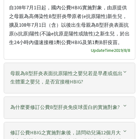
自108年7月1日起，國內公費HBIG實施對象，由原提供
之母親為高傳染性B型肝炎帶原者(e抗原陽性)新生兒，
擴及108年7月1日（含）以後出生母親為B型肝炎表面抗
原(s抗原)陽性(不論e抗原是陽性或陰性)之新生兒，於出
生24小時內儘速接種1劑公費HBIG及第1劑B肝疫苗。
UpdateTime2019/8/8
母親為B型肝炎表面抗原陽性之嬰兒若是早產或低出
生體重之嬰兒，是否宜接種HBIG?
為什麼要修訂公費B型肝炎免疫球蛋白的實施對象?
修訂公費HBIG之實施對象後，請問幼兒滿12個月大