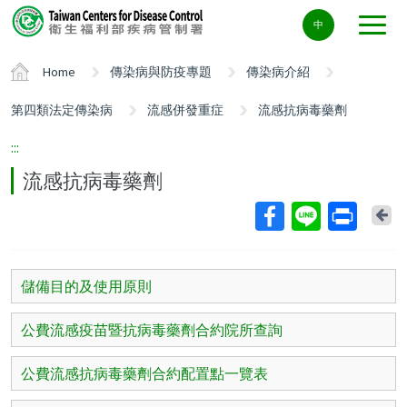
Center
中
block
ALT+C
Home
傳染病與防疫專題
傳染病介紹
第四類法定傳染病
流感併發重症
流感抗病毒藥劑
:::
流感抗病毒藥劑
Ba
儲備目的及使用原則
公費流感疫苗暨抗病毒藥劑合約院所查詢
公費流感抗病毒藥劑合約配置點一覽表