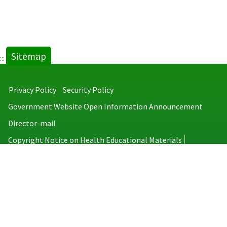
Sitemap
:::
Privacy Policy
Security Policy
Government Website Open Information Announcement
Director-mail
Copyright Notice on Health Educational Materials
Taiwan Centers for Disease Control
No.6, Linsen S. Rd., Jhongjheng District, Taipei City 100008, Taiwan
(R.O.C.)
MAP
TEL：886-2-2395-9825
Copyright © 2026 Taiwan Centers for Disease Control. All rights reserved.