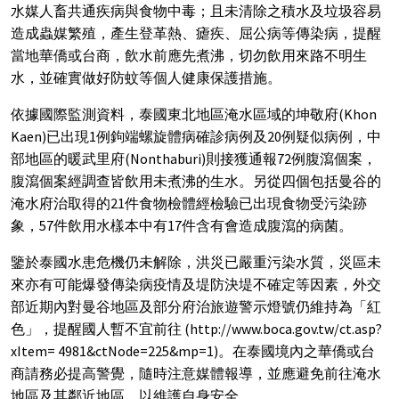
水媒人畜共通疾病與食物中毒；且未清除之積水及垃圾容易
造成蟲媒繁殖，產生登革熱、瘧疾、屈公病等傳染病，提醒
當地華僑或台商，飲水前應先煮沸，切勿飲用來路不明生
水，並確實做好防蚊等個人健康保護措施。
依據國際監測資料，泰國東北地區淹水區域的坤敬府(Khon
Kaen)已出現1例鉤端螺旋體病確診病例及20例疑似病例，中
部地區的暖武里府(Nonthaburi)則接獲通報72例腹瀉個案，
腹瀉個案經調查皆飲用未煮沸的生水。另從四個包括曼谷的
淹水府治取得的21件食物檢體經檢驗已出現食物受污染跡
象，57件飲用水樣本中有17件含有會造成腹瀉的病菌。
鑒於泰國水患危機仍未解除，洪災已嚴重污染水質，災區未
來亦有可能爆發傳染病疫情及堤防決堤不確定等因素，外交
部近期內對曼谷地區及部分府治旅遊警示燈號仍維持為「紅
色」，提醒國人暫不宜前往 (http://www.boca.gov.tw/ct.asp?
xItem= 4981&ctNode=225&mp=1)。在泰國境內之華僑或台
商請務必提高警覺，隨時注意媒體報導，並應避免前往淹水
地區及其鄰近地區，以維護自身安全。