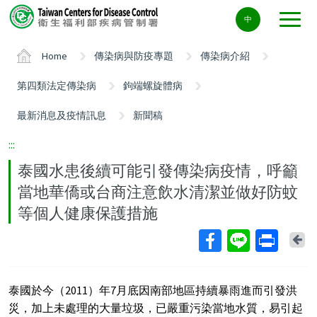
Center
中
block
ALT+C
Home
傳染病與防疫專題
傳染病介紹
第四類法定傳染病
鉤端螺旋體病
最新消息及疫情訊息
新聞稿
:::
泰國水患後續可能引發傳染病疫情，呼籲
當地華僑或台商注意飲水清潔並做好防蚊
等個人健康保護措施
Ba
泰國於今（2011）年7月底因南部地區持續暴雨進而引發洪
災，加上未處理的大量垃圾，已嚴重污染當地水質，易引起