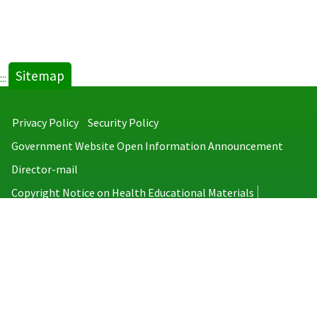
Sitemap
:::
Privacy Policy
Security Policy
Government Website Open Information Announcement
Director-mail
Copyright Notice on Health Educational Materials
Taiwan Centers for Disease Control
No.6, Linsen S. Rd., Jhongjheng District, Taipei City 100008, Taiwan
(R.O.C.)
MAP
TEL：886-2-2395-9825
Copyright © 2026 Taiwan Centers for Disease Control. All rights reserved.