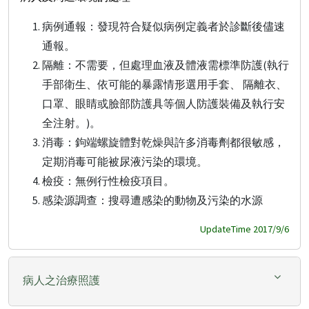
病例通報：發現符合疑似病例定義者於診斷後儘速
通報。
隔離：不需要，但處理血液及體液需標準防護(執行
手部衛生、依可能的暴露情形選用手套、 隔離衣、
口罩、眼睛或臉部防護具等個人防護裝備及執行安
全注射。)。
消毒：鉤端螺旋體對乾燥與許多消毒劑都很敏感，
定期消毒可能被尿液污染的環境。
檢疫：無例行性檢疫項目。
感染源調查：搜尋遭感染的動物及污染的水源
UpdateTime 2017/9/6
病人之治療照護