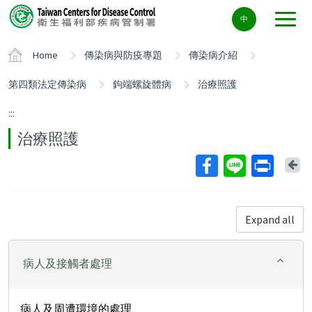
Center
中
block
ALT+C
Home
傳染病與防疫專題
傳染病介紹
第四類法定傳染病
鉤端螺旋體病
治療照護
:::
治療照護
Ba
Expand all
病人及接觸者處理
病人及周遭環境的處理