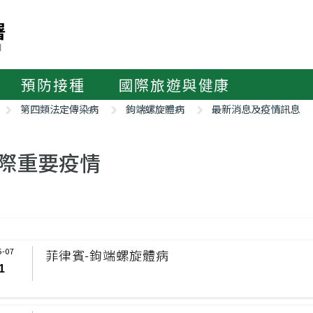
預防接種
國際旅遊與健康
第四類法定傳染病
鉤端螺旋體病
最新消息及疫情訊息
際重要疫情
6-07
菲律賓-鉤端螺旋體病
1