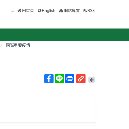
:::
回首頁
English
網站導覽
RSS
國際重要疫情
回
上
取
一
得
頁
短
網
址