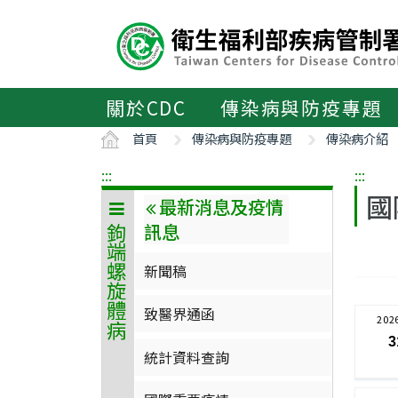
主
要
內
容
區
關於CDC
傳染病與防疫專題
ALT+C
首頁
傳染病與防疫專題
傳染病介紹
:::
:::
國
最新消息及疫情
訊息
鉤端螺旋體病
新聞稿
致醫界通函
202
3
統計資料查詢