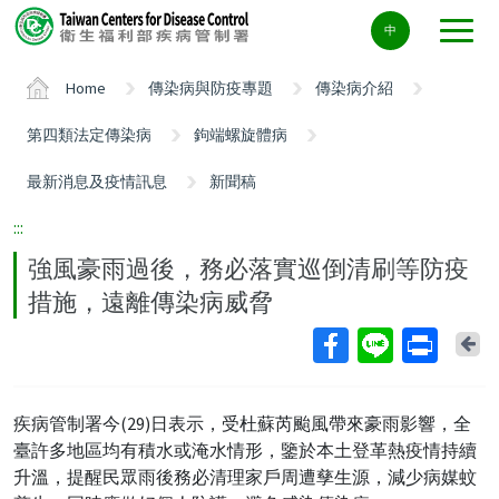
Center
中
block
ALT+C
Home
傳染病與防疫專題
傳染病介紹
第四類法定傳染病
鉤端螺旋體病
最新消息及疫情訊息
新聞稿
:::
強風豪雨過後，務必落實巡倒清刷等防疫
措施，遠離傳染病威脅
Ba
疾病管制署今(29)日表示，受杜蘇芮颱風帶來豪雨影響，全
臺許多地區均有積水或淹水情形，鑒於本土登革熱疫情持續
升溫，提醒民眾雨後務必清理家戶周遭孳生源，減少病媒蚊