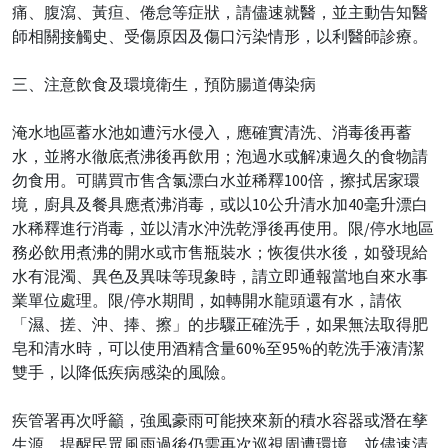
痛、腹瀉、黃疸、倦怠等症狀，請儘速就醫，並主動告知醫
師相關接觸史、受傷原因及傷口污染情形，以利醫師診療。
三、注意飲食及環境衛生，預防腸道傳染病
淹水地區蓄水池如遭污水侵入，應確實清洗、消毒後再蓄
水，並將水徹底煮沸後再飲用；泡過水或解凍過久的食物請
勿食用。可購買市售含氯漂白水並稀釋100倍，擦拭居家環
境，廚具及餐具應煮沸消毒，或以10公升清水加40毫升漂白
水稀釋進行消毒，並以清水沖洗乾淨後再使用。限/停水地區
務必飲用煮沸的開水或市售瓶裝水；恢復供水後，如發現給
水有混濁、異色及異味等現象時，請立即通報當地自來水事
業單位處理。限/停水期間，如轉開水龍頭還有水，請依
「濕、搓、沖、捧、擦」的步驟正確洗手，如果無法取得肥
皂和清水時，可以使用酒精含量60%至95%的乾洗手液清潔
雙手，以降低疾病感染的風險。
疾管署再次呼籲，強風豪雨可能挾來新的積水容器或潛在孳
生源，提醒民眾風雨過後仍需再次巡視周遭環境，並儘速清