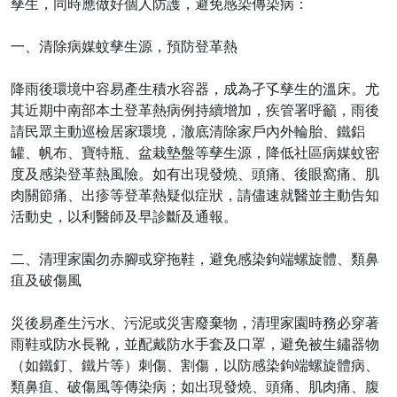
孳生，同時應做好個人防護，避免感染傳染病：
一、清除病媒蚊孳生源，預防登革熱
降雨後環境中容易產生積水容器，成為孑孓孳生的溫床。尤
其近期中南部本土登革熱病例持續增加，疾管署呼籲，雨後
請民眾主動巡檢居家環境，澈底清除家戶內外輪胎、鐵鋁
罐、帆布、寶特瓶、盆栽墊盤等孳生源，降低社區病媒蚊密
度及感染登革熱風險。如有出現發燒、頭痛、後眼窩痛、肌
肉關節痛、出疹等登革熱疑似症狀，請儘速就醫並主動告知
活動史，以利醫師及早診斷及通報。
二、清理家園勿赤腳或穿拖鞋，避免感染鉤端螺旋體、類鼻
疽及破傷風
災後易產生污水、污泥或災害廢棄物，清理家園時務必穿著
雨鞋或防水長靴，並配戴防水手套及口罩，避免被生鏽器物
（如鐵釘、鐵片等）刺傷、割傷，以防感染鉤端螺旋體病、
類鼻疽、破傷風等傳染病；如出現發燒、頭痛、肌肉痛、腹