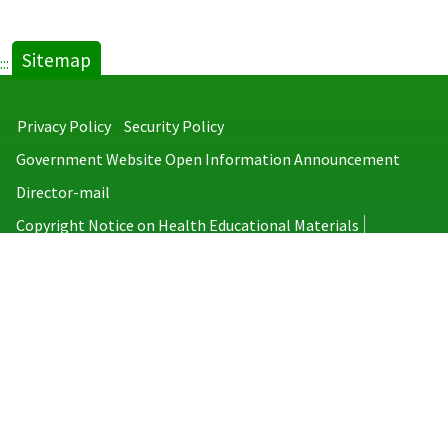
Sitemap
:::
Privacy Policy
Security Policy
Government Website Open Information Announcement
Director-mail
Copyright Notice on Health Educational Materials
Taiwan Centers for Disease Control
No.6, Linsen S. Rd., Jhongjheng District, Taipei City 100008, Taiwan
(R.O.C.)
MAP
TEL：886-2-2395-9825
Copyright © 2026 Taiwan Centers for Disease Control. All rights reserved.