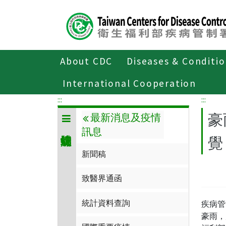
Center
block
ALT+C
About CDC
Diseases & Conditi
Home
傳染病與防疫專題
傳染病介
International Cooperation
:::
:::
豪
最新消息及疫情
訊息
覺
新聞稿
致醫界通函
統計資料查詢
疾病管
豪雨，