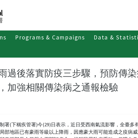
ons
Programs & Campaigns
Data & Statist
紹
第四類法定傳染病
鉤端螺旋體病
最新消息及疫情訊息
雨過後落實防疫三步驟，預防傳染
，加強相關傳染病之通報檢驗
制署(下稱疾管署)今(29)日表示，近日受西南氣流影響，全臺多
局部地區已有豪雨等級以上降雨，因應豪大雨可能造成之疫病威