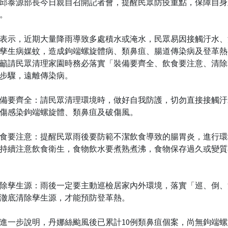
邱泰源部長今日親自召開記者會，提醒民眾防疫重點，保障自身
。
表示，近期大量降雨導致多處積水或淹水，民眾易因接觸汙水、
孳生病媒蚊，造成鉤端螺旋體病、類鼻疽、腸道傳染病及登革熱
籲請民眾清理家園時務必落實「裝備要齊全、飲食要注意、清除
步驟，遠離傳染病。
備要齊全：請民眾清理環境時，做好自我防護，切勿直接接觸汙
傷感染鉤端螺旋體、類鼻疽及破傷風。
食要注意：提醒民眾雨後要防範不潔飲食導致的腸胃炎，進行環
持續注意飲食衛生，食物飲水要煮熟煮沸，食物保存過久或變質
除孳生源：雨後一定要主動巡檢居家內外環境，落實「巡、倒、
澈底清除孳生源，才能預防登革熱。
進一步說明，丹娜絲颱風後已累計10例類鼻疽個案，尚無鉤端