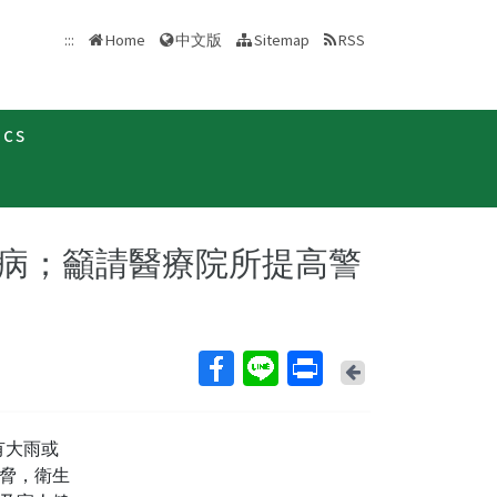
中文版
:::
Home
Sitemap
RSS
ics
新聞稿
病；籲請醫療院所提高警
Back
有大雨或
脅，衛生