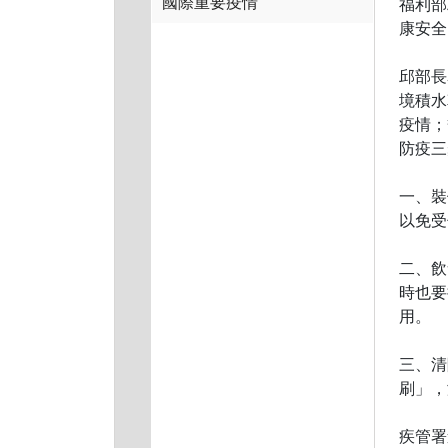
國際重要疫情
福利部
康安全
邱部長
境積水
疫情；
防疫三
一、裝
以免受
二、飲
時也要
用。
三、清
刷」，
疾管署