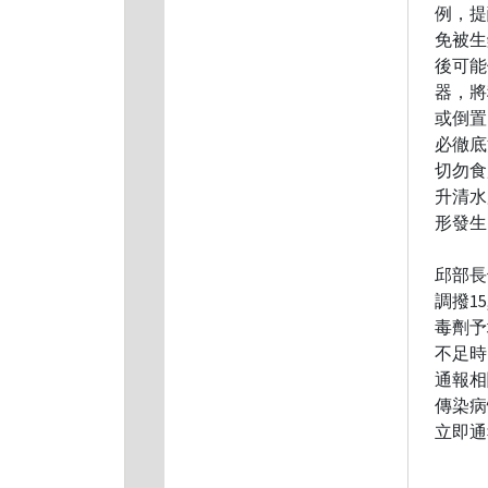
例，提
免被生
後可能
器，將
或倒置
必徹底
切勿食
升清水
形發生
邱部長
調撥1
毒劑予地
不足時
通報相
傳染病
立即通