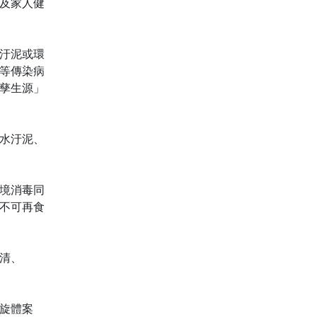
及家人健
汙泥或環
等傳染病
孳生源」
水汙泥、
境消毒同
不可再食
清、
螺旋體案