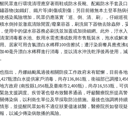
醒民眾進行環境清理應穿著雨鞋或防水長靴、配戴防水手套及口
鏽器物(如鐵釘、鐵片等)刺傷或割傷；另目前雖無本土登革熱病
使感染風險增加，民眾仍應落實「巡、倒、清、刷」，仔細巡視
積水倒掉並澈底清除閒置/廢棄容器，刷洗留下器物去除蟲卵，
，使用中的儲水容器務必刷洗並加蓋或加掛細網。此外，汙水入
清潔消毒蓄水池、飲用水需煮沸或飲用市售瓶裝水，泡水或解凍
用。居家可用含氯漂白水稀釋100倍擦拭；遭汙染廚餐具應煮沸或
加40毫升漂白水稀釋進行消毒，並以清水沖洗乾淨後再使用，
。
也指出，丹娜絲颱風過後相關防疫工作政府未有鬆懈，目前各地
5,427瓶漂白水提供家戶消毒，尚存136,861瓶，衛福部已調撥3,4
方政府 (南投縣1,056瓶及臺南市2,400瓶)，尚存16,553瓶，
緊急支援調度。疾管署也發布致醫界通函，呼籲醫療院所提高警
關傳染病，以利衛生單位及早採取防治措施。最後也強調將持續
情形，並提醒民眾如有不適症狀要儘速就醫，醫療院所如發現疑
報，以減少傳染病散播的風險。