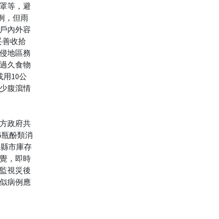
罩等，避
例，但雨
戶內外容
妥善收拾
侵地區務
過久食物
用10公
減少腹瀉情
方政府共
56瓶酚類消
可供縣市庫存
覺，即時
監視災後
似病例應